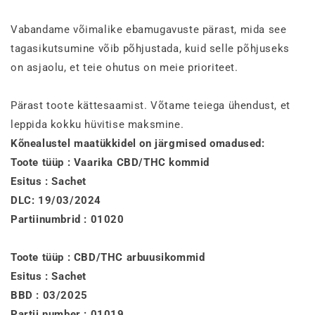
Vabandame võimalike ebamugavuste pärast, mida see
tagasikutsumine võib põhjustada, kuid selle põhjuseks
on asjaolu, et teie ohutus on meie prioriteet.
Pärast toote kättesaamist. Võtame teiega ühendust, et
leppida kokku hüvitise maksmine.
Kõnealustel maatükkidel on järgmised omadused:
Toote tüüp : Vaarika CBD/THC kommid
Esitus : Sachet
DLC: 19/03/2024
Partiinumbrid : 01020
Toote tüüp : CBD/THC arbuusikommid
Esitus : Sachet
BBD : 03/2025
Partii number : 01019