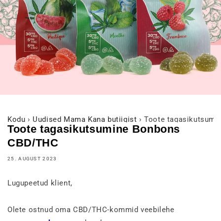
Kodu
›
Uudised Mama Kana butiigist
›
Toote tagasikutsum
Toote tagasikutsumine Bonbons
CBD/THC
25. AUGUST 2023
Lugupeetud klient,
Olete ostnud oma CBD/THC-kommid veebilehe