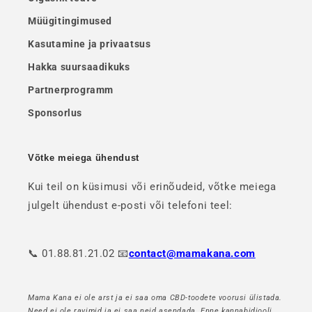
Müügitingimused
Kasutamine ja privaatsus
Hakka suursaadikuks
Partnerprogramm
Sponsorlus
Võtke meiega ühendust
Kui teil on küsimusi või erinõudeid, võtke meiega
julgelt ühendust e-posti või telefoni teel:
📞 01.88.81.21.02 📧
contact@mamakana.com
Mama Kana ei ole arst ja ei saa oma CBD-toodete voorusi ülistada.
Need ei ole ravimid ja ei saa neid asendada. Enne kannabidiooli