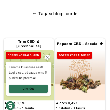
Tagasi blogi juurde
Trim CBD 🧉
Popcorn CBD - Special 🍿
[Greenhouse]
DOPPELKORRALDUSED
DOPPELKORRALDUSED
Täname külastuse eest!
Logi sisse, et saada oma 5-
punktiline preemia!
Ühendus
Tavaline
Alates
0,19€
Tavaline
Alates
0,49€
hind
hind
1 ostetud = 1 tasuta
1 ostetud = 1 tasuta