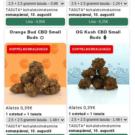
TASUTA* kohaletoimetamine
TASUTA* kohaletoimetamine
esmaspäeval, 10. augustil
esmaspäeval, 10. augustil
Lisa -
4,95€
Lisa -
6,25€
Orange Bud CBD Small
OG Kush CBD Small
Buds 🍊
Buds 👮
DOPPELKORRALDUSED
DOPPELKORRALDUSED
Tavaline
Alates
0,39€
Tavaline
Alates
0,39€
hind
hind
1 ostetud = 1 tasuta
1 ostetud = 1 tasuta
TASUTA* kohaletoimetamine
TASUTA* kohaletoimetamine
esmaspäeval, 10. augustil
esmaspäeval, 10. augustil