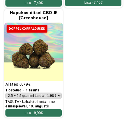
Lisa -
7,40€
Lisa -
7,40€
Hapukas diisel CBD ⛽
[Greenhouse]
DOPPELKORRALDUSED
Tavaline
Alates
0,79€
hind
1 ostetud = 1 tasuta
TASUTA* kohaletoimetamine
esmaspäeval, 10. augustil
Lisa -
9,90€