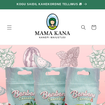
ja liigu
KOGU SAIDIL KAHEKORDNE TELLIMUS 🎁
edasi
sisu
juurde
Korv