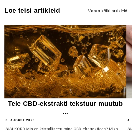
Loe teisi artikleid
Vaata kõiki artikleid
Teie CBD-ekstrakti tekstuur muutub
...
6. AUGUST 2026
4.
SISUKORD Mis on kristalliseerumine CBD-ekstraktides? Miks
SI