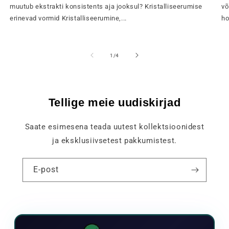
muutub ekstrakti konsistents aja jooksul? Kristalliseerumise
võ
erinevad vormid Kristalliseerumine,...
ho
of
1
/
4
Tellige meie uudiskirjad
Saate esimesena teada uutest kollektsioonidest
ja eksklusiivsetest pakkumistest.
E-post