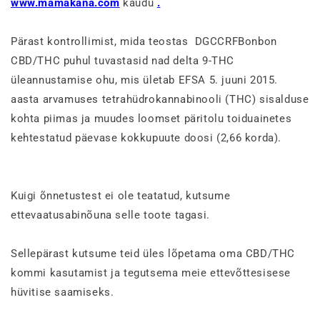
www.mamakana.com
kaudu
.
Pärast kontrollimist, mida teostas
DGCCRF
Bonbon
CBD/THC puhul tuvastasid nad delta 9-THC
üleannustamise ohu, mis ületab EFSA 5. juuni 2015.
aasta arvamuses tetrahüdrokannabinooli (THC) sisalduse
kohta piimas ja muudes loomset päritolu toiduainetes
kehtestatud päevase kokkupuute doosi (2,66 korda).
Kuigi õnnetustest ei ole teatatud, kutsume
ettevaatusabinõuna selle toote tagasi.
Sellepärast kutsume teid üles lõpetama oma CBD/THC
kommi kasutamist ja tegutsema
meie ettevõttesisese
hüvitise saamiseks.