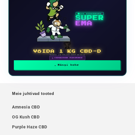
UUS VIDEOMÄNG
SUPER
EMA
🏆
VÕIDA 1 KG CBD-D
Osale ja tõuse edetabelis
🗓 IGAKUISED AUHINNAD
Mängi kohe
Meie juhtivad tooted
Amnesia CBD
OG Kush CBD
Purple Haze CBD