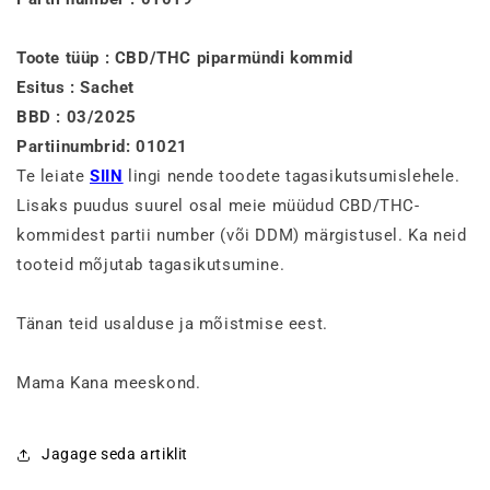
Toote tüüp : CBD/THC piparmündi kommid
Esitus : Sachet
BBD : 03/2025
Partiinumbrid: 01021
Te leiate
SIIN
lingi nende toodete tagasikutsumislehele.
Lisaks puudus suurel osal meie müüdud CBD/THC-
kommidest partii number (või DDM) märgistusel. Ka neid
tooteid mõjutab tagasikutsumine.
Tänan teid usalduse ja mõistmise eest.
Mama Kana meeskond.
Jagage seda artiklit