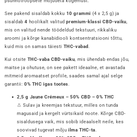
psühhotroopsete mõjudeta kogemust.
See pakend sisaldab kokku
10 grammi
(4 x 2,5 g) ja
sisaldab
4
hoolikalt valitud
premium-klassi CBD-vaiku
,
mis on valitud nende töödeldud tekstuuri, rikkaliku
aroomi ja kõrge kanabidiooli kontsentratsiooni tõttu,
kuid mis on samas täiesti
THC-vabad
.
Kui otsite
THC-vaba CBD-vaiku
, mis ühendab endas jõu,
maitse ja ohutuse, on see pakett ideaalne, et avastada
mitmeid aromaatset profiile, saades samal ajal selge
garantii:
0% THC igas tootes
.
2,5 g Jaune Crémeux – 50% CBD – 0% THC
👃 Sulav ja kreemjas tekstuur, milles on tunda
magusaid ja kergelt vürtsikaid noote. Kõrge CBD-
sisaldusega vaik, mis sobib ideaalselt neile, kes
soovivad tugevat mõju
ilma THC-ta
.