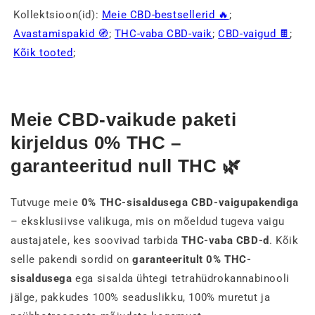
Kollektsioon(id):
Meie CBD-bestsellerid 🔥
;
Avastamispakid 🧭
;
THC-vaba CBD-vaik
;
CBD-vaigud 🍫
;
Kõik tooted
;
Meie CBD-vaikude paketi
kirjeldus 0% THC –
garanteeritud null THC 🌿
Tutvuge meie
0% THC-sisaldusega CBD-vaigupakendiga
– eksklusiivse valikuga, mis on mõeldud tugeva vaigu
austajatele, kes soovivad tarbida
THC-vaba CBD-d
. Kõik
selle pakendi sordid on
garanteeritult 0% THC-
sisaldusega
ega sisalda ühtegi tetrahüdrokannabinooli
jälge, pakkudes 100% seaduslikku, 100% muretut ja