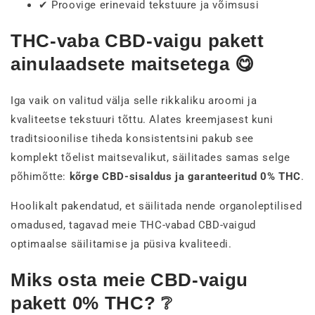
✔ Proovige erinevaid tekstuure ja võimsusi
THC-vaba CBD-vaigu pakett
ainulaadsete maitsetega 😋
Iga vaik on valitud välja selle rikkaliku aroomi ja
kvaliteetse tekstuuri tõttu. Alates kreemjasest kuni
traditsioonilise tiheda konsistentsini pakub see
komplekt tõelist maitsevalikut, säilitades samas selge
põhimõtte:
kõrge CBD-sisaldus ja garanteeritud 0% THC
.
Hoolikalt pakendatud, et säilitada nende organoleptilised
omadused, tagavad meie THC-vabad CBD-vaigud
optimaalse säilitamise ja püsiva kvaliteedi.
Miks osta meie CBD-vaigu
pakett 0% THC? ❔