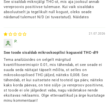
See sisaldab mikrojälgi THC-st, mis aja jooksul annab
vereproovis positiivse tulemuse. Kui vaik sisaldaks
absoluutselt ja tegelikult null kogust, oleks seade
näidanud tulemust N/D (ei tuvastatud). Näidates
21.07.2026
P.
See toode sisaldab mikroskoopilisi koguseid THC-d!9
Tema analüüsides on selgelt märgitud
kvantifitseerimispiir 0.01, mis tähendab, et see seade ei
suuda seda näitajat täpselt mõõta, st selles on
mikroskoopilised THC-jäljed, näiteks 0,008. See
tähendab, et kui suitsetate neid tooteid iga päev, näiteks
kaks korda päevas, on teie sülje- ja vereproov positiivne,
st toode ei ole jälgedest vaba, nagu väidetakse nende
eksitavas reklaamis. Olge ettevaatlikud ja ärge kustutage
minu kommentaari!