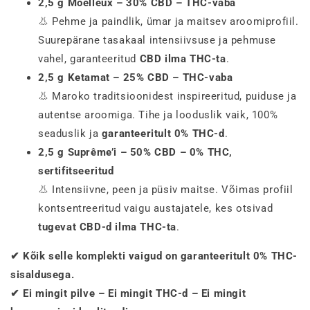
2,5 g Moelleux – 30% CBD – THC-vaba
👃 Pehme ja paindlik, ümar ja maitsev aroomiprofiil.
Suurepärane tasakaal intensiivsuse ja pehmuse
vahel, garanteeritud
CBD ilma THC-ta
.
2,5 g Ketamat – 25% CBD – THC-vaba
👃 Maroko traditsioonidest inspireeritud, puiduse ja
autentse aroomiga. Tihe ja looduslik vaik, 100%
seaduslik ja
garanteeritult 0% THC-d
.
2,5 g Suprême’i – 50% CBD – 0% THC,
sertifitseeritud
👃 Intensiivne, peen ja püsiv maitse. Võimas profiil
kontsentreeritud vaigu austajatele, kes otsivad
tugevat CBD-d ilma THC-ta
.
✔ Kõik selle komplekti vaigud on garanteeritult 0% THC-
sisaldusega.
✔ Ei mingit pilve – Ei mingit THC-d – Ei mingit