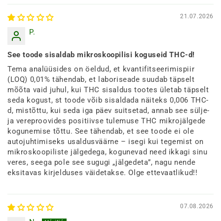
21.07.2026
P.
See toode sisaldab mikroskoopilisi koguseid THC-d!
Tema analüüsides on öeldud, et kvantifitseerimispiir
(LOQ) 0,01% tähendab, et laboriseade suudab täpselt
mõõta vaid juhul, kui THC sisaldus tootes ületab täpselt
seda kogust, st toode võib sisaldada näiteks 0,006 THC-
d, mistõttu, kui seda iga päev suitsetad, annab see sülje-
ja vereproovides positiivse tulemuse THC mikrojälgede
kogunemise tõttu. See tähendab, et see toode ei ole
autojuhtimiseks usaldusväärne – isegi kui tegemist on
mikroskoopiliste jälgedega, kogunevad need ikkagi sinu
veres, seega pole see sugugi „jälgedeta”, nagu nende
eksitavas kirjelduses väidetakse. Olge ettevaatlikud!!
07.08.2026