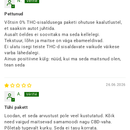
N.
Pettunud
Võtsin 0% THC-sisaldusega paketi ohutuse kaalutlustel,
et saaksin autot juhtida.
Ausalt öeldes ei soovitaks ma seda kellelegi.
Tekstuur, lõhn ja maitse on väga ebameeldivad.
Ei ulatu isegi teiste THC-d sisaldavate vaikude väikese
varba lähedalegi.
Ainus positiivne külg: nüüd, kui ma seda maitsnud olen,
tean seda
26.06.2026
A.
Tühi pakett
Loodan, et seda arvustust pole veel kustutatud. Kõik
need vaigud maitsevad samamoodi nagu CBD-vaha.
Põletab tugevalt kurku. Seda ei tasu korrata.