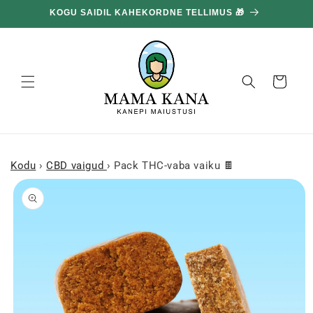
ja liigu
KOGU SAIDIL KAHEKORDNE TELLIMUS 🎁
edasi
sisu
juurde
Korv
Kodu
›
CBD vaigud
›
Pack THC-vaba vaiku 🍫
Mine
tooteinfo
juurde