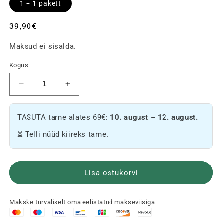
1 + 1 pakett
Tavaline
39,90€
hind
Maksud ei sisalda.
Kogus
Vähenda
Suurenda
Pack
Pack
kogust
kogust
TASUTA tarne alates 69€:
10. august – 12. august.
0%
0%
THC-
THC-
⏳ Telli nüüd kiireks tarne.
sisaldusega
sisaldusega
vaigud
vaigud
🍫
🍫
Lisa ostukorvi
Makske turvaliselt oma eelistatud makseviisiga