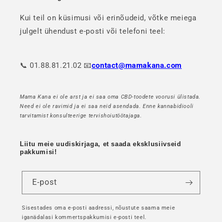
Kui teil on küsimusi või erinõudeid, võtke meiega
julgelt ühendust e-posti või telefoni teel:
📞 01.88.81.21.02 📧
contact@mamakana.com
Mama Kana ei ole arst ja ei saa oma CBD-toodete voorusi ülistada.
Need ei ole ravimid ja ei saa neid asendada. Enne kannabidiooli
tarvitamist konsulteerige tervishoiutöötajaga.
Liitu meie uudiskirjaga, et saada eksklusiivseid
pakkumisi!
E-post
Sisestades oma e-posti aadressi, nõustute saama meie
iganädalasi kommertspakkumisi e-posti teel.