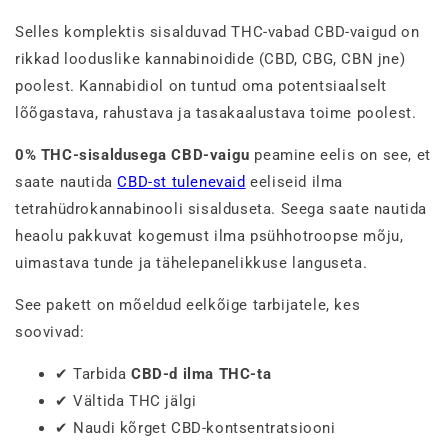
Selles komplektis sisalduvad THC-vabad CBD-vaigud on
rikkad looduslike kannabinoidide (CBD, CBG, CBN jne)
poolest. Kannabidiol on tuntud oma potentsiaalselt
lõõgastava, rahustava ja tasakaalustava toime poolest.
0% THC-sisaldusega CBD-vaigu
peamine eelis on see, et
saate nautida
CBD-st tulenevaid
eeliseid ilma
tetrahüdrokannabinooli sisalduseta. Seega saate nautida
heaolu pakkuvat kogemust ilma psühhotroopse mõju,
uimastava tunde ja tähelepanelikkuse languseta.
See pakett on mõeldud eelkõige tarbijatele, kes
soovivad:
✔ Tarbida
CBD-d ilma THC-ta
✔ Vältida THC jälgi
✔ Naudi kõrget CBD-kontsentratsiooni