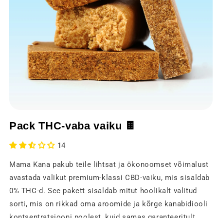
Avage
meedia
Pack THC-vaba vaiku 🍫
1
modaalses
aknas
14
Mama Kana pakub teile lihtsat ja ökonoomset võimalust
avastada valikut premium-klassi CBD-vaiku, mis sisaldab
0% THC-d. See pakett sisaldab mitut hoolikalt valitud
sorti, mis on rikkad oma aroomide ja kõrge kanabidiooli
kontsentratsiooni poolest, kuid samas garanteeritult