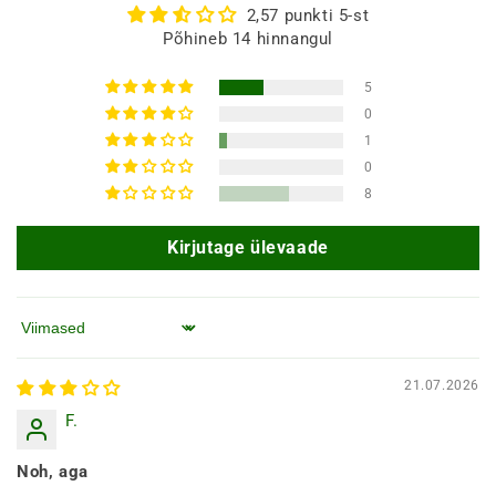
2,57 punkti 5-st
Põhineb 14 hinnangul
5
0
1
0
8
Kirjutage ülevaade
Järjesta järgi
21.07.2026
F.
Noh, aga