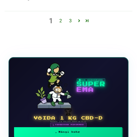
1
2
3
UUS VIDEOMÄNG
SUPER
EMA
🏆
VÕIDA 1 KG CBD-D
Osale ja tõuse edetabelis
🗓 IGAKUISED AUHINNAD
Mängi kohe