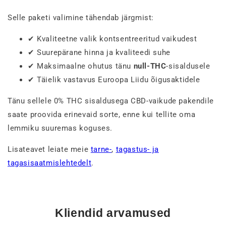
Selle paketi valimine tähendab järgmist:
✔ Kvaliteetne valik kontsentreeritud vaikudest
✔ Suurepärane hinna ja kvaliteedi suhe
✔ Maksimaalne ohutus tänu
null-THC
-sisaldusele
✔ Täielik vastavus Euroopa Liidu õigusaktidele
Tänu sellele 0% THC sisaldusega CBD-vaikude pakendile
saate proovida erinevaid sorte, enne kui tellite oma
lemmiku suuremas koguses.
Lisateavet leiate meie
tarne-
,
tagastus- ja
tagasisaatmislehtedelt
.
Kliendid arvamused