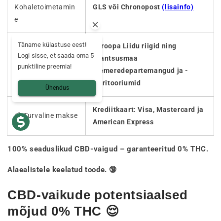
Kohaletoimetamin
GLS või Chronopost
(lisainfo)
e
Täname külastuse eest!
Euroopa Liidu riigid ning
🌍
Logi sisse, et saada oma 5-
Prantsusmaa
Kohaletoimetamis
punktiline preemia!
ülemeredepartemangud ja -
e riik
territooriumid
Ühendus
Krediitkaart: Visa, Mastercard ja
💳 Turvaline makse
American Express
100% seaduslikud CBD-vaigud – garanteeritud 0% THC.
Alaealistele keelatud toode. 🔞
CBD-vaikude potentsiaalsed
mõjud 0% THC 😌