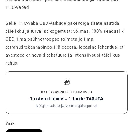
THC-vabad.
Selle THC-vaba CBD-vaikude pakendiga saate nautida
täielikku ja turvalist kogemust: võimas, 100% seaduslik
CBD, ilma psühhotroopse toimeta ja ilma
tetrahüdrokannabinooli jälgedeta. Ideaalne lahendus, et
avastada erinevaid tekstuure ja intensiivsusi täielikus
rahus.
🎁
KAHEKORDSED TELLIMUSED
1 ostetud toode = 1 toode TASUTA
kõigi toodete ja vormingute puhul
Valik