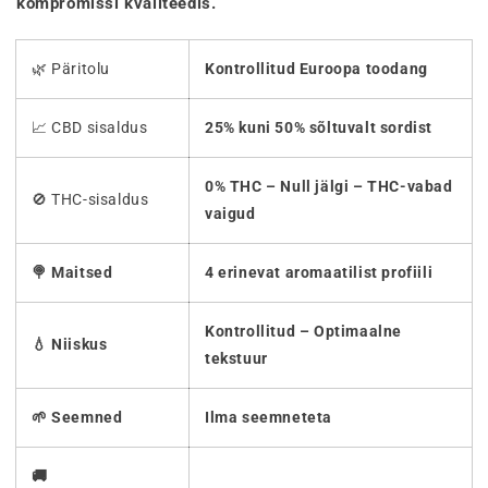
kompromissi kvaliteedis.
🌿 Päritolu
Kontrollitud Euroopa toodang
📈 CBD sisaldus
25% kuni 50% sõltuvalt sordist
0% THC – Null jälgi – THC-vabad
🚫 THC-sisaldus
vaigud
🍭 Maitsed
4 erinevat aromaatilist profiili
Kontrollitud – Optimaalne
💧 Niiskus
tekstuur
🌱 Seemned
Ilma seemneteta
🚚