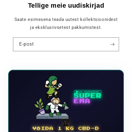
Tellige meie uudiskirjad
Saate esimesena teada uutest kollektsioonidest
ja eksklusiivsetest pakkumistest.
E-post
UUS VIDEOMÄNG
SUPER
EMA
🏆
VÕIDA 1 KG CBD-D
Osale ja tõuse edetabelis