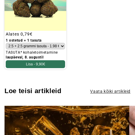
Tavaline
Alates
0,79€
hind
1 ostetud = 1 tasuta
TASUTA* kohaletoimetamine
laupäeval, 8. augustil
Lisa -
9,90€
Loe teisi artikleid
Vaata kõiki artikleid