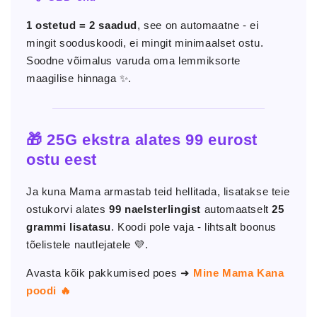
1 ostetud = 2 saadud
, see on automaatne - ei
mingit sooduskoodi, ei mingit minimaalset ostu.
Soodne võimalus varuda oma lemmiksorte
maagilise hinnaga ✨.
🎁 25G ekstra alates 99 eurost
ostu eest
Ja kuna Mama armastab teid hellitada, lisatakse teie
ostukorvi alates
99 naelsterlingist
automaatselt
25
grammi lisatasu
. Koodi pole vaja - lihtsalt boonus
tõelistele nautlejatele 💜.
Avasta kõik pakkumised poes ➜
Mine Mama Kana
poodi 🔥