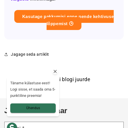
Kasutage pakkumisi enne nende kehtivuse
lõppemist 🕒
Jagage seda artiklit
Tagasi blogi juurde
Täname külastuse eest!
Logi sisse, et saada oma 5-
punktiline preemia!
Ühendus
Jäta kommentaar