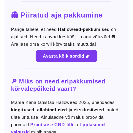
👻 Piiratud aja pakkumine
Pange tähele, et need
Halloweed-pakkumised
on
ajutised! Need kaovad keskööl... nagu võluväel 🎃
Ära lase oma korvil kõrvitsaks muutuda!
Avasta kõik sordid 🌿
🔎 Miks on need eripakkumised
kõrvalepõikeid väärt?
Mama Kana tähistab Halloweed 2025, ühendades
kingitused, allahindlused ja eksklusiivsed
tooted
ühte üritusse. Ainulaadne võimalus proovida
parimaid
Prantsuse CBD-lilli
ja
tipptasemel
vaigusid
minihinnaga.