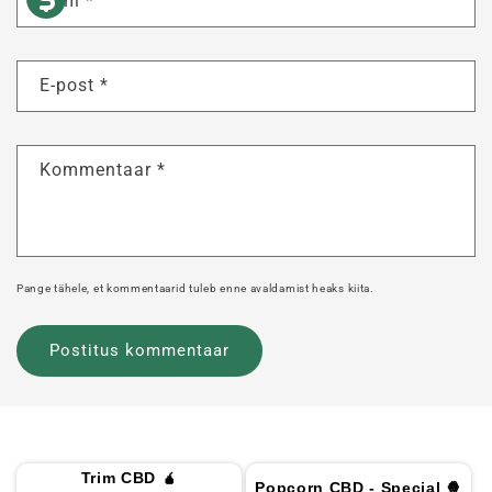
Nimi
*
E-post
*
Kommentaar
*
Pange tähele, et kommentaarid tuleb enne avaldamist heaks kiita.
Trim CBD 🧉
Popcorn CBD - Special 🍿