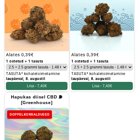
Tavaline
Alates
0,39€
Tavaline
Alates
0,39€
hind
hind
1 ostetud = 1 tasuta
1 ostetud = 1 tasuta
TASUTA* kohaletoimetamine
TASUTA* kohaletoimetamine
laupäeval, 8. augustil
laupäeval, 8. augustil
Lisa -
7,40€
Lisa -
7,40€
Hapukas diisel CBD ⛽
[Greenhouse]
DOPPELKORRALDUSED