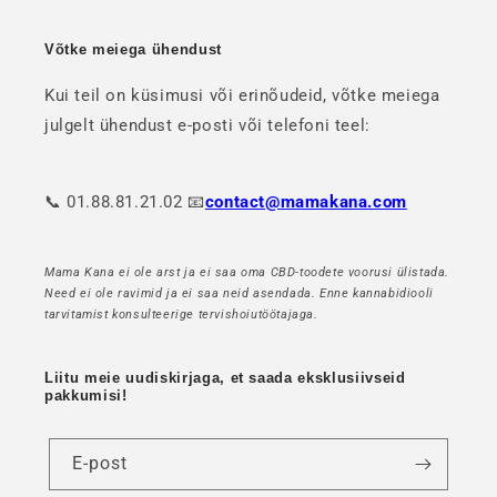
Võtke meiega ühendust
Kui teil on küsimusi või erinõudeid, võtke meiega
julgelt ühendust e-posti või telefoni teel:
📞 01.88.81.21.02 📧
contact@mamakana.com
Mama Kana ei ole arst ja ei saa oma CBD-toodete voorusi ülistada.
Need ei ole ravimid ja ei saa neid asendada. Enne kannabidiooli
tarvitamist konsulteerige tervishoiutöötajaga.
Liitu meie uudiskirjaga, et saada eksklusiivseid
pakkumisi!
E-post