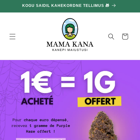
ja liigu
KOGU SAIDIL KAHEKORDNE TELLIMUS 🎁
edasi
sisu
juurde
Korv