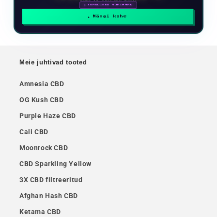
🗓 IGAKUISED AUHINNAD
Mängi kohe
Meie juhtivad tooted
Amnesia CBD
OG Kush CBD
Purple Haze CBD
Cali CBD
Moonrock CBD
CBD Sparkling Yellow
3X CBD filtreeritud
Afghan Hash CBD
Ketama CBD