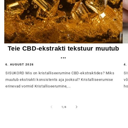
Teie CBD-ekstrakti tekstuur muutub
...
6. AUGUST 2026
4.
SISUKORD Mis on kristalliseerumine CBD-ekstraktides? Miks
SI
muutub ekstrakti konsistents aja jooksul? Kristalliseerumise
võ
erinevad vormid Kristalliseerumine,...
ho
of
1
/
4