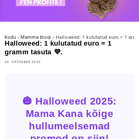
Kodu
›
Mamma blogi
›
Halloweed: 1 kulutatud euro = 1 gra
Halloweed: 1 kulutatud euro = 1
gramm tasuta 💜.
20. OKTOOBER 2025
🎃 Halloweed 2025:
Mama Kana kõige
hullumeelsemad
promod on siin!