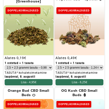
[Greenhouse]
DOPPELKORRALDUSED
DOPPELKORRALDUSED
Tavaline
Alates
0,19€
Tavaline
Alates
0,49€
hind
hind
1 ostetud = 1 tasuta
1 ostetud = 1 tasuta
TASUTA* kohaletoimetamine
TASUTA* kohaletoimetamine
laupäeval, 8. augustil
laupäeval, 8. augustil
Lisa -
4,95€
Lisa -
6,25€
Orange Bud CBD Small
OG Kush CBD Small
Buds 🍊
Buds 👮
DOPPELKORRALDUSED
DOPPELKORRALDUSED