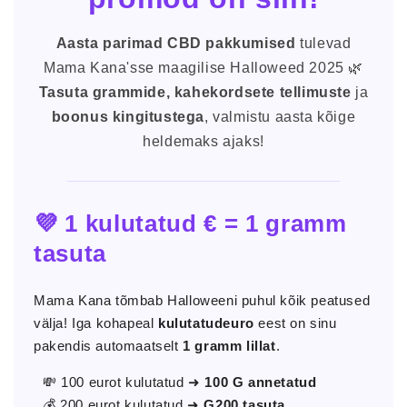
Aasta parimad CBD pakkumised
tulevad
Mama Kana'sse maagilise Halloweed 2025 🌿
Tasuta grammide, kahekordsete tellimuste
ja
boonus kingitustega
, valmistu aasta kõige
heldemaks ajaks!
💜 1 kulutatud € = 1 gramm
tasuta
Mama Kana tõmbab Halloweeni puhul kõik peatused
välja! Iga kohapeal
kulutatudeuro
eest on sinu
pakendis automaatselt
1 gramm lillat
.
💸 100 eurot kulutatud ➜
100 G annetatud
💰 200 eurot kulutatud ➜
G200 tasuta