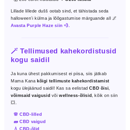
Lillade lillede dušš ootab sind, et tähistada seda
halloween'i külma ja lõõgastumise märguande all 🌌
Avasta Purple Haze siin 💨.
🪄 Tellimused kahekordistusid
kogu saidil
Ja kuna ühest pakkumisest ei piisa, siis jätkab
Mama Kana
kõigi tellimuste kahekordistamist
kogu ülejäänud saidil! Kas sa eelistad
CBD õisi
,
võimsaid vaigusid
või
wellness-õlisid
, kõik on siin
💥.
🌸 CBD-lilled
🧱 CBD vaigud
💧 CBD-õlid