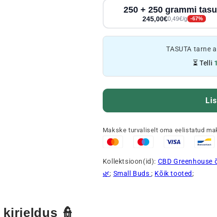
250 + 250 grammi tasu
245,00€
0,49€/g
-67%
TASUTA tarne a
⏳ Telli
Lis
Makske turvaliselt oma eelistatud ma
Kollektsioon(id):
CBD Greenhouse 
🌿
;
Small Buds
;
Kõik tooted
;
kirjeldus 👮