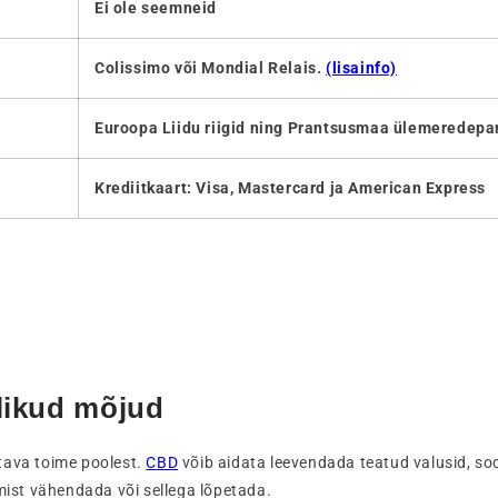
Ei ole seemneid
Colissimo või Mondial Relais.
(lisainfo)
Euroopa Liidu riigid ning Prantsusmaa ülemeredepa
Krediitkaart: Visa, Mastercard ja American Express
likud mõjud
tava toime poolest.
CBD
võib aidata leevendada teatud valusid, so
imist vähendada või sellega lõpetada.