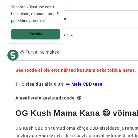
🌱 Seemned
Täname külastuse eest!
Logi sisse, et saada oma 5-
🚚 Kohaletoimetamiin
punktiline preemia!
Ühendus
🌍 Kohaletoimetamise riik
💳 Turvaline makse
See toode ei ole ette nähtud kasutamiseks toiduainetes.
THC sisaldus alla 0,3%. ➡️
Meie CBD tase
.
Alaealistele keelatud toode. 🔞
OG Kush Mama Kana 😄 võima
OG Kush CBD on tuntud oma kõrge CBD-sisalduse ja rahus
huvitav alternatiiv neile, kes soovivad tavalise kanepi tarb