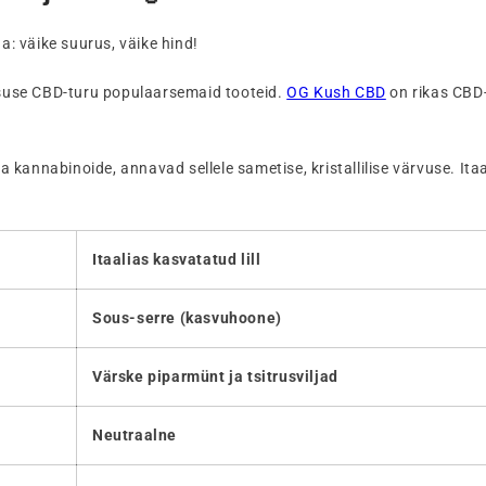
: väike suurus, väike hind!
suse CBD-turu populaarsemaid tooteid.
OG Kush CBD
on rikas CBD
 ja kannabinoide, annavad sellele sametise, kristallilise värvuse. 
Itaalias kasvatatud lill
Sous-serre (kasvuhoone)
Värske piparmünt ja tsitrusviljad
Neutraalne