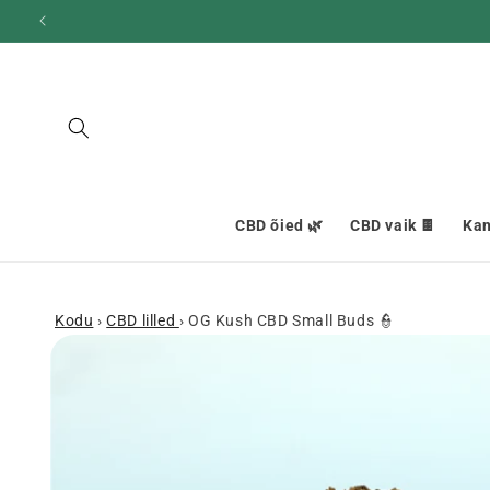
ja liigu
edasi
sisu
juurde
CBD õied 🌿
CBD vaik 🍫
Kan
Kodu
›
CBD lilled
›
OG Kush CBD Small Buds 👮
Mine
tooteinfo
juurde