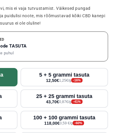
i, mis ei vaja tutvustamist. Väikesed pungad
d ja puidulisi noote, mis rõõmustavad kõiki CBD kanepi
suurus ei ole oluline!
ED
toode TASUTA
te puhul
ta
5 + 5 grammi tasuta
12,50€
1,25€/g
-16%
a
25 + 25 grammi tasuta
43,70€
0,87€/g
-41%
a
100 + 100 grammi tasuta
118,00€
0,59 €/g
-60%