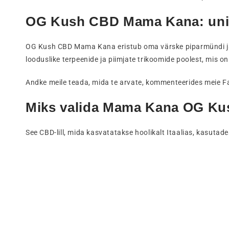
OG Kush CBD Mama Kana: unika
OG Kush CBD Mama Kana eristub oma värske piparmündi ja tsi
looduslike terpeenide ja piimjate trikoomide poolest, mis on
Andke meile teada, mida te arvate, kommenteerides meie F
Miks valida Mama Kana OG Ku
See CBD-lill, mida kasvatatakse hoolikalt Itaalias, kasuta