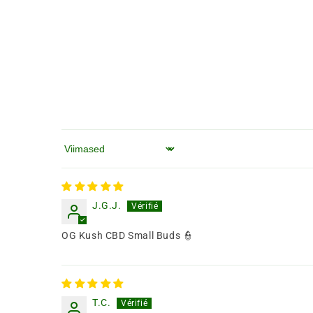
Järjesta järgi
J.G.J.
OG Kush CBD Small Buds 👮
T.C.