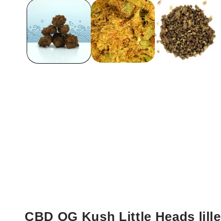
1
modaalses
aknas
CBD OG Kush Little Heads lille 