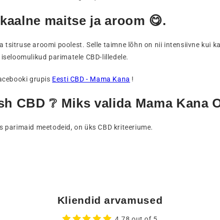
alne maitse ja aroom 😋.
truse aroomi poolest. Selle taimne lõhn on nii intensiivne kui ka
 iseloomulikud parimatele CBD-lilledele.
acebooki grupis
Eesti CBD - Mama Kana
!
sh CBD ❔ Miks valida Mama Kana 
des parimaid meetodeid, on üks CBD kriteeriume.
Kliendid arvamused
4.78 out of 5