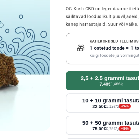
OG Kush CBD on legendaarne õietüv
säilitavad looduslikult puuviljasei
kanepiharrastajaid. Suur või väike, 
KAHEKORDSED TELLIMUS
🎁
1 ostetud toode = 1 
kõigi toodete ja vormingu
2,5 + 2,5 grammi tasu
7,40€
1,48€/g
10 + 10 grammi tasut
22,50€
1,12€/g
-24%
50 + 50 grammi tasut
75,00€
0,75€/g
-49%