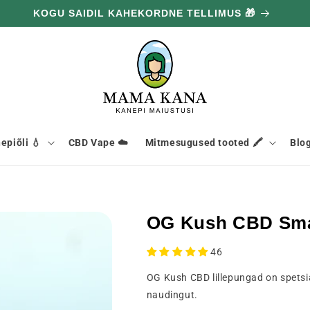
KOGU SAIDIL KAHEKORDNE TELLIMUS 🎁
epiõli 💧
CBD Vape ☁️
Mitmesugused tooted 🖍️
Blog
OG Kush CBD Sma
46
OG Kush CBD lillepungad on spetsi
naudingut.