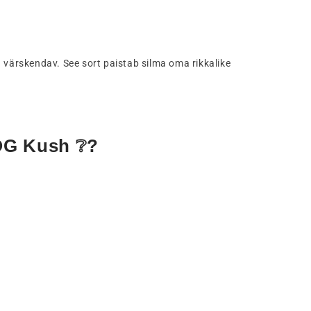
 värskendav. See sort paistab silma oma rikkalike
OG Kush ❔?