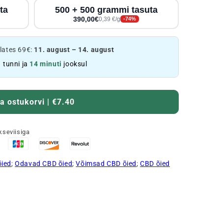
ta
500 + 500 grammi tasuta
390,00€
0,39 €/g
-74%
lates 69€:
11. august – 14. august
1
tunni ja
14 minuti
jooksul
a ostukorvi | €7.40
kseviisiga
õied
;
Odavad CBD õied
;
Võimsad CBD õied
;
CBD õied