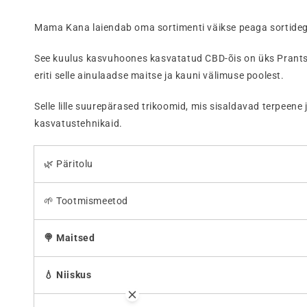
Mama Kana laiendab oma sortimenti väikse peaga sortidega
See kuulus kasvuhoones kasvatatud CBD-õis on üks Prant
eriti selle ainulaadse maitse ja kauni välimuse poolest.
Selle lille suurepärased trikoomid, mis sisaldavad terpeene
kasvatustehnikaid.
🌿 Päritolu
🌱 Tootmismeetod
🍭 Maitsed
💧 Niiskus