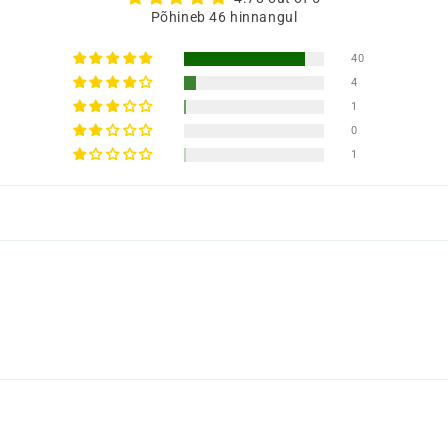
Põhineb 46 hinnangul
40
4
1
0
1