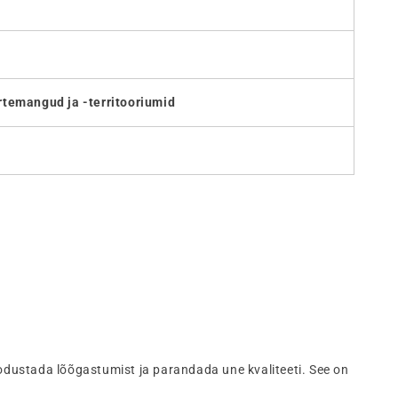
rtemangud ja -territooriumid
odustada lõõgastumist ja parandada une kvaliteeti. See on