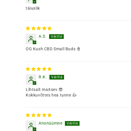
täiuslik
A.S.
OG Kush CBD Small Buds 👮
R.K.
Lihtsalt maitsev 😎
Kokkuvõttes hea tunne 👍
Anonüümne