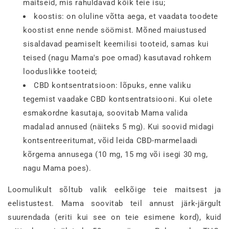
maitseid, mis rahuldavad kõik teie isu;
koostis: on oluline võtta aega, et vaadata toodete
koostist enne nende söömist. Mõned maiustused
sisaldavad peamiselt keemilisi tooteid, samas kui
teised (nagu Mama's poe omad) kasutavad rohkem
looduslikke tooteid;
CBD kontsentratsioon: lõpuks, enne valiku
tegemist vaadake CBD kontsentratsiooni. Kui olete
esmakordne kasutaja, soovitab Mama valida
madalad annused (näiteks 5 mg). Kui soovid midagi
kontsentreeritumat, võid leida CBD-marmelaadi
kõrgema annusega (10 mg, 15 mg või isegi 30 mg,
nagu Mama poes).
Loomulikult sõltub valik eelkõige teie maitsest ja
eelistustest. Mama soovitab teil annust järk-järgult
suurendada (eriti kui see on teie esimene kord), kuid