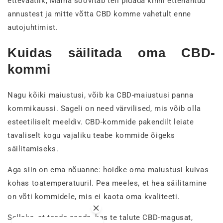
ettevaatlik, Mama soovitab teil pidada kinni ettenähtud
annustest ja mitte võtta CBD komme vahetult enne
autojuhtimist.
Kuidas säilitada oma CBD-
kommi
Nagu kõiki maiustusi, võib ka CBD-maiustusi panna
kommikaussi. Sageli on need värvilised, mis võib olla
esteetiliselt meeldiv. CBD-kommide pakendilt leiate
tavaliselt kogu vajaliku teabe kommide õigeks
säilitamiseks.
Aga siin on ema nõuanne: hoidke oma maiustusi kuivas
kohas toatemperatuuril. Pea meeles, et hea säilitamine
on võti kommidele, mis ei kaota oma kvaliteeti.
Selleks, et teada saada, kas te talute CBD-magusat,