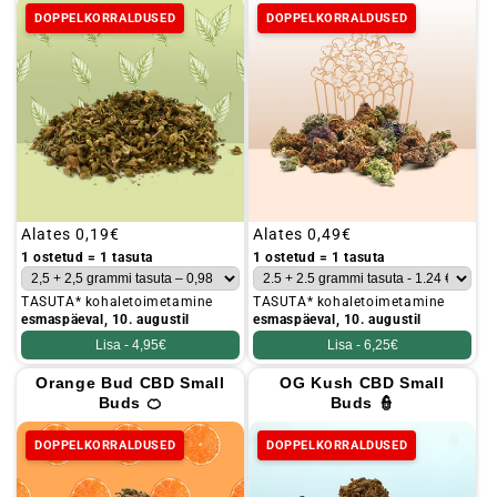
DOPPELKORRALDUSED
DOPPELKORRALDUSED
Tavaline
Alates
0,19€
Tavaline
Alates
0,49€
hind
hind
1 ostetud = 1 tasuta
1 ostetud = 1 tasuta
TASUTA* kohaletoimetamine
TASUTA* kohaletoimetamine
esmaspäeval, 10. augustil
esmaspäeval, 10. augustil
Lisa -
4,95€
Lisa -
6,25€
Orange Bud CBD Small
OG Kush CBD Small
Buds 🍊
Buds 👮
DOPPELKORRALDUSED
DOPPELKORRALDUSED