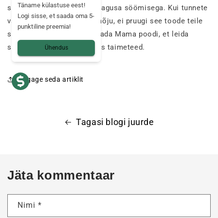
Täname külastuse eest!
soovitan alustada poole magusa söömisega. Kui tunnete
Logi sisse, et saada oma 5-
vähimatki ebasoovitavat mõju, ei pruugi see toode teile
punktiline preemia!
sobida. Ärge kartke külastada Mama poodi, et leida
sobivamaid tooteid, näiteks taimeteed.
Ühendus
Jagage seda artiklit
Tagasi blogi juurde
Jäta kommentaar
Nimi
*