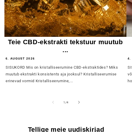
Teie CBD-ekstrakti tekstuur muutub
...
6. AUGUST 2026
4.
SISUKORD Mis on kristalliseerumine CBD-ekstraktides? Miks
SI
muutub ekstrakti konsistents aja jooksul? Kristalliseerumise
võ
erinevad vormid Kristalliseerumine,...
ho
of
1
/
4
Tellige meie uudiskirjad