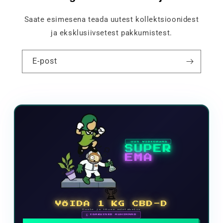
Saate esimesena teada uutest kollektsioonidest
ja eksklusiivsetest pakkumistest.
E-post
UUS VIDEOMÄNG
SUPER
EMA
🏆
VÕIDA 1 KG CBD-D
Osale ja tõuse edetabelis
🗓 IGAKUISED AUHINNAD