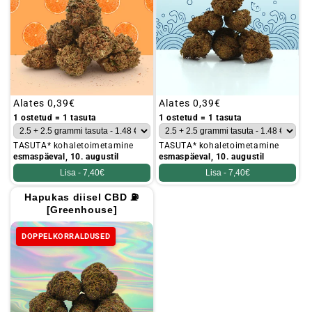
Tavaline
Alates
0,39€
Tavaline
Alates
0,39€
hind
hind
1 ostetud = 1 tasuta
1 ostetud = 1 tasuta
TASUTA* kohaletoimetamine
TASUTA* kohaletoimetamine
esmaspäeval, 10. augustil
esmaspäeval, 10. augustil
Lisa -
7,40€
Lisa -
7,40€
Hapukas diisel CBD ⛽
[Greenhouse]
DOPPELKORRALDUSED