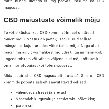
mitte kunagi ületada 50 mg päevas. Pakume ka THC-
magusat.
CBD maiustuste võimalik mõju
Te võite küsida, kas CBD-kommi võtmisel on tõesti
mingit mõju. Vastus on jaatav, isegi CBD-d sellisel
mängulisel kujul tarbides võite tunda mõju. Nagu alati,
räägin ma ainult võimalikest mõjudest. Iga inimene võib
kogeda rohkem või vähem väljendunud mõju sõltuvalt
oma morfoloogiast või tolerantsusest.
Mida saab siis CBD-magusatelt oodata? Siin on CBD-
kommide potentsiaalselt saavutatavad eelised:
vähendada stressi ja ärevust ;
Vähendab kurguvalu ja seedetrakti põletikku;
parem uni ;