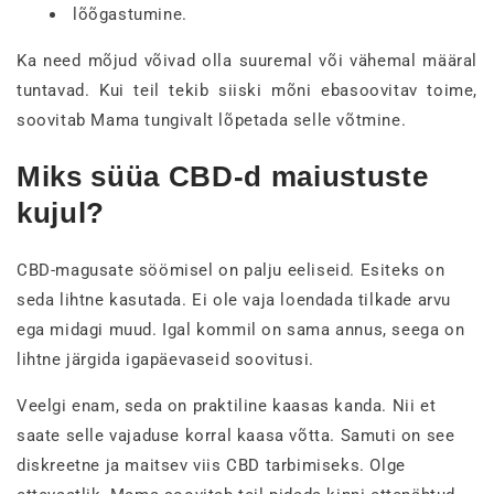
lõõgastumine.
Ka need mõjud võivad olla suuremal või vähemal määral
tuntavad. Kui teil tekib siiski mõni ebasoovitav toime,
soovitab Mama tungivalt lõpetada selle võtmine.
Miks süüa CBD-d maiustuste
kujul?
CBD-magusate söömisel on palju eeliseid. Esiteks on
seda lihtne kasutada. Ei ole vaja loendada tilkade arvu
ega midagi muud. Igal kommil on sama annus, seega on
lihtne järgida igapäevaseid soovitusi.
Veelgi enam, seda on praktiline kaasas kanda. Nii et
saate selle vajaduse korral kaasa võtta. Samuti on see
diskreetne ja maitsev viis CBD tarbimiseks. Olge