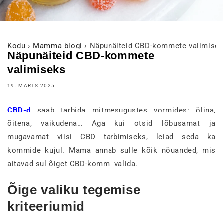
Kodu
›
Mamma blogi
›
Näpunäiteid CBD-kommete valimise
Näpunäiteid CBD-kommete
valimiseks
19. MÄRTS 2025
CBD-d
saab tarbida mitmesugustes vormides: õlina,
õitena, vaikudena… Aga kui otsid lõbusamat ja
mugavamat viisi CBD tarbimiseks, leiad seda ka
kommide kujul. Mama annab sulle kõik nõuanded, mis
aitavad sul õiget CBD-kommi valida.
Õige valiku tegemise
kriteeriumid