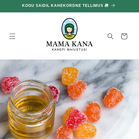
ja liigu
KOGU SAIDIL KAHEKORDNE TELLIMUS 🎁
edasi
sisu
juurde
Korv