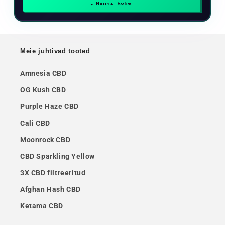
Mängi kohe
Meie juhtivad tooted
Amnesia CBD
OG Kush CBD
Purple Haze CBD
Cali CBD
Moonrock CBD
CBD Sparkling Yellow
3X CBD filtreeritud
Afghan Hash CBD
Ketama CBD