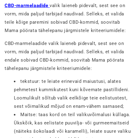
CBD-marmelaadide
valik laieneb pidevalt, sest see on
vorm, mida paljud tarbijad naudivad. Selleks, et valida
teile kõige paremini sobivad CBD-kommid, soovitab
Mama pöörata tähelepanu järgmistele kriteeriumidele:
CBD-marmelaadide valik laieneb pidevalt, sest see on
vorm, mida paljud tarbijad naudivad. Selleks, et valida
endale sobivad CBD-kommid, soovitab Mama pöörata
tähelepanu järgmistele kriteeriumidele:
tekstuur: te leiate erinevaid maiustusi, alates
pehmetest kummikutest kuni kõvemate pastillideni.
Loomulikult sõltub valik eelkõige teie eelistustest,
sest võimalikud mõjud on enam-vähem sarnased;
Maitse: taas kord on teil valikuvõimalusi küllaga.
Ükskõik, kas eelistate puuvilja- või gurmeemaitseid
(näiteks šokolaadi või karamelli), leiate suure valiku