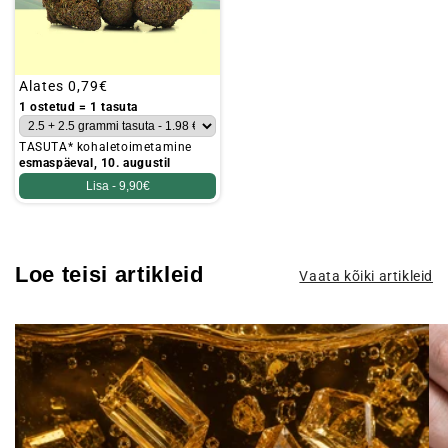
Tavaline
Alates
0,79€
hind
1 ostetud = 1 tasuta
TASUTA* kohaletoimetamine
esmaspäeval, 10. augustil
Lisa -
9,90€
Loe teisi artikleid
Vaata kõiki artikleid