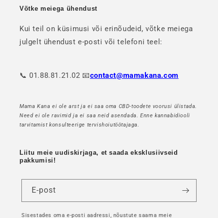
Võtke meiega ühendust
Kui teil on küsimusi või erinõudeid, võtke meiega
julgelt ühendust e-posti või telefoni teel:
📞 01.88.81.21.02 📧
contact@mamakana.com
Mama Kana ei ole arst ja ei saa oma CBD-toodete voorusi ülistada.
Need ei ole ravimid ja ei saa neid asendada. Enne kannabidiooli
tarvitamist konsulteerige tervishoiutöötajaga.
Liitu meie uudiskirjaga, et saada eksklusiivseid
pakkumisi!
E-post
Sisestades oma e-posti aadressi, nõustute saama meie