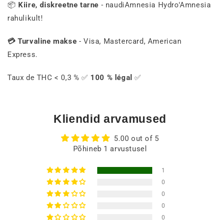
📦
Kiire, diskreetne tarne
- naudiAmnesia Hydro'Amnesia
rahulikult!
💳 Turvaline makse
- Visa, Mastercard, American
Express.
Taux de THC < 0,3 % ✅
100 % légal
✅
Kliendid arvamused
5.00 out of 5
Põhineb 1 arvustusel
1
0
0
0
0