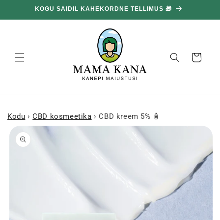
ja liigu
KOGU SAIDIL KAHEKORDNE TELLIMUS 🎁
edasi
sisu
juurde
Korv
Kodu
›
CBD kosmeetika
›
CBD kreem 5% 🧴
Mine
tooteinfo
juurde