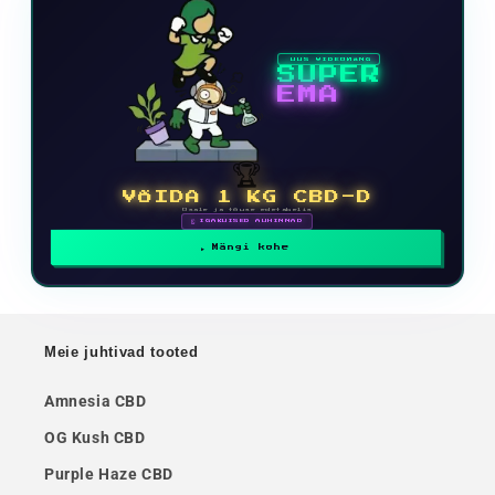
UUS VIDEOMÄNG
SUPER
EMA
🏆
VÕIDA 1 KG CBD-D
Osale ja tõuse edetabelis
🗓 IGAKUISED AUHINNAD
Mängi kohe
Meie juhtivad tooted
Amnesia CBD
OG Kush CBD
Purple Haze CBD