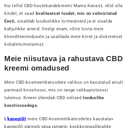
Kui tellid CBD-hoolekandekreemi Mama Kana'st, võid olla
kindel, et saad
kvaliteetset toodet, mis on valmistatud
Eesti,
sisaldab looduslikke toimeaineid ja ei sisalda
kahjulikke aineid. Veelgi enam, võite loota meie
klienditeenindusele ja usaldada meie kiiret ja diskreetset
kohaletoimetamist.
Meie niisutava ja rahustava CBD
kreemi omadused
Meie CBD-kosmeetikatoodete valikus on kasutatud ainult
parimaid koostisosi, mis on range valikuprotsessi
tulemus. Kreem ühendab CBD eelised
looduslike
koostisosadega.
L'
kanepiõli
meie CBD-kosmeetikatoodetes kasutatav
kanepiõli pärineb väga rangete, keskkonnasõbralike