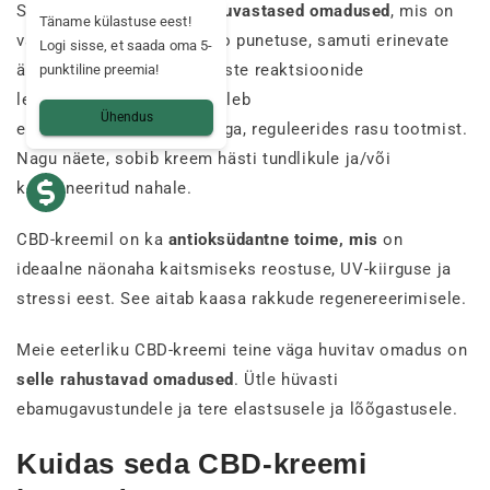
Sellel molekulil on
põletikuvastased omadused
, mis on
Täname külastuse eest!
väga kasulikud näiteks näo punetuse, samuti erinevate
Logi sisse, et saada oma 5-
ärrituste ja dermatoloogiliste reaktsioonide
punktiline preemia!
leevendamiseks. CBD suhtleb
Ühendus
endokannabinoidsüsteemiga, reguleerides rasu tootmist.
Nagu näete, sobib kreem hästi tundlikule ja/või
kombineeritud nahale.
CBD-kreemil on ka
antioksüdantne toime, mis
on
ideaalne näonaha kaitsmiseks reostuse, UV-kiirguse ja
stressi eest. See aitab kaasa rakkude regenereerimisele.
Meie eeterliku CBD-kreemi teine väga huvitav omadus on
selle rahustavad omadused
. Ütle hüvasti
ebamugavustundele ja tere elastsusele ja lõõgastusele.
Kuidas seda CBD-kreemi