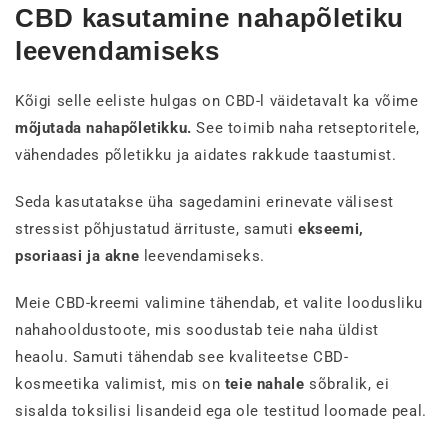
CBD kasutamine nahapõletiku
leevendamiseks
Kõigi selle eeliste hulgas on CBD-l väidetavalt ka võime
mõjutada nahapõletikku.
See toimib naha retseptoritele,
vähendades põletikku ja aidates rakkude taastumist.
Seda kasutatakse üha sagedamini erinevate välisest
stressist põhjustatud ärrituste, samuti
ekseemi,
psoriaasi ja akne
leevendamiseks.
Meie CBD-kreemi valimine tähendab, et valite loodusliku
nahahooldustoote, mis soodustab teie naha üldist
heaolu. Samuti tähendab see kvaliteetse CBD-
kosmeetika valimist, mis on
teie nahale
sõbralik, ei
sisalda toksilisi lisandeid ega ole testitud loomade peal.