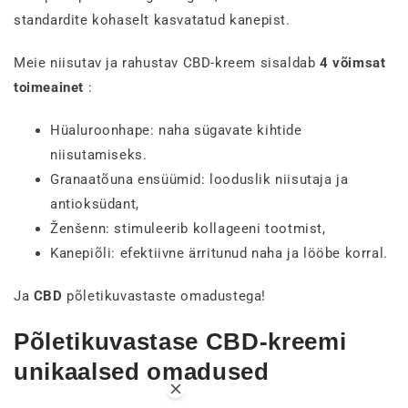
standardite kohaselt kasvatatud kanepist.
Meie niisutav ja rahustav CBD-kreem sisaldab
4 võimsat
toimeainet
:
Hüaluroonhape: naha sügavate kihtide
niisutamiseks.
Granaatõuna ensüümid: looduslik niisutaja ja
antioksüdant,
Ženšenn: stimuleerib kollageeni tootmist,
Kanepiõli: efektiivne ärritunud naha ja lööbe korral.
Ja
CBD
põletikuvastaste omadustega!
Põletikuvastase CBD-kreemi
unikaalsed omadused