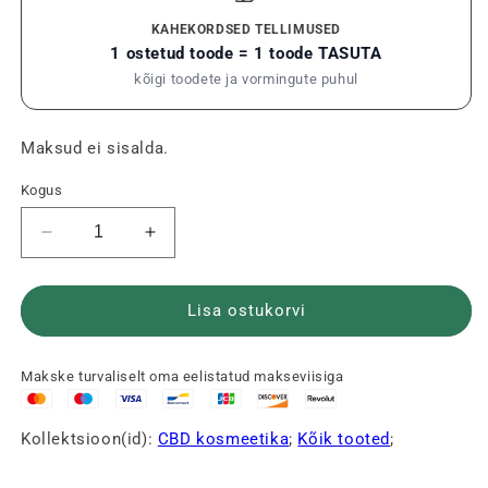
KAHEKORDSED TELLIMUSED
1 ostetud toode = 1 toode TASUTA
kõigi toodete ja vormingute puhul
Maksud ei sisalda.
Kogus
Vähendage
Suurendage
La
La
Crème
Crème
CBD
CBD
Lisa ostukorvi
kogust
kogust
5%
5%
Makske turvaliselt oma eelistatud makseviisiga
🧴.
🧴.
Kollektsioon(id):
CBD kosmeetika
;
Kõik tooted
;