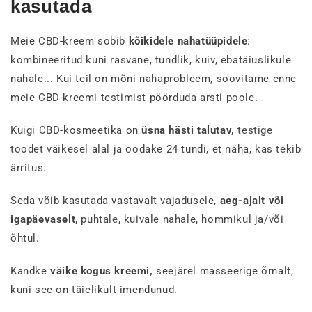
kasutada
Meie CBD-kreem sobib
kõikidele nahatüüpidele
:
kombineeritud kuni rasvane, tundlik, kuiv, ebatäiuslikule
nahale... Kui teil on mõni nahaprobleem, soovitame enne
meie CBD-kreemi testimist pöörduda arsti poole.
Kuigi
CBD-kosmeetika on
üsna hästi talutav,
testige
toodet väikesel alal ja oodake 24 tundi, et näha, kas tekib
ärritus.
Seda võib kasutada vastavalt vajadusele,
aeg-ajalt või
igapäevaselt
, puhtale, kuivale nahale, hommikul ja/või
õhtul.
Kandke
väike kogus kreemi,
seejärel masseerige õrnalt,
kuni see on täielikult imendunud.