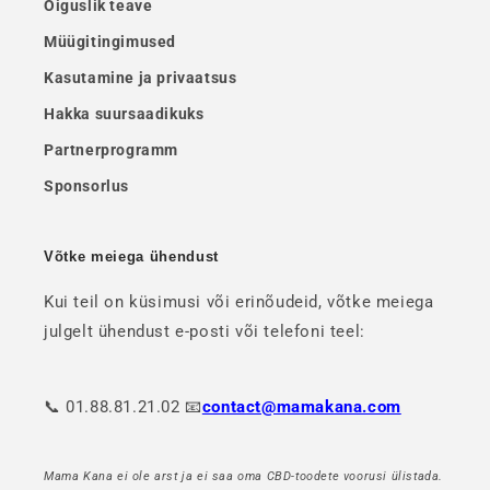
Õiguslik teave
Müügitingimused
Kasutamine ja privaatsus
Hakka suursaadikuks
Partnerprogramm
Sponsorlus
Võtke meiega ühendust
Kui teil on küsimusi või erinõudeid, võtke meiega
julgelt ühendust e-posti või telefoni teel:
📞 01.88.81.21.02 📧
contact@mamakana.com
Mama Kana ei ole arst ja ei saa oma CBD-toodete voorusi ülistada.