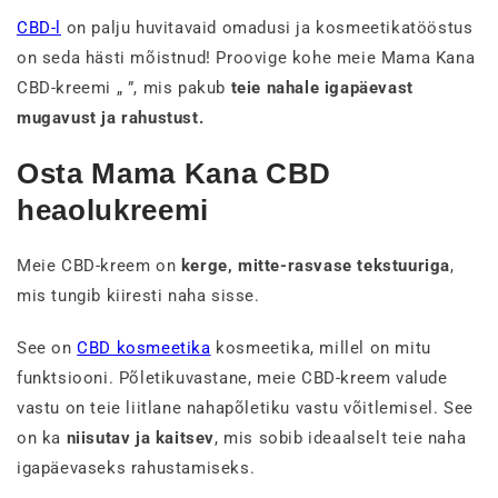
CBD-l
on palju huvitavaid omadusi ja kosmeetikatööstus
on seda hästi mõistnud! Proovige kohe meie Mama Kana
CBD-kreemi „
”, mis pakub
teie nahale igapäevast
mugavust ja rahustust.
Osta Mama Kana CBD
heaolukreemi
Meie CBD-kreem on
kerge, mitte-rasvase tekstuuriga
,
mis tungib kiiresti naha sisse.
See on
CBD kosmeetika
kosmeetika, millel on mitu
funktsiooni. Põletikuvastane, meie CBD-kreem valude
vastu on teie liitlane nahapõletiku vastu võitlemisel. See
on ka
niisutav ja kaitsev
, mis sobib ideaalselt teie naha
igapäevaseks rahustamiseks.