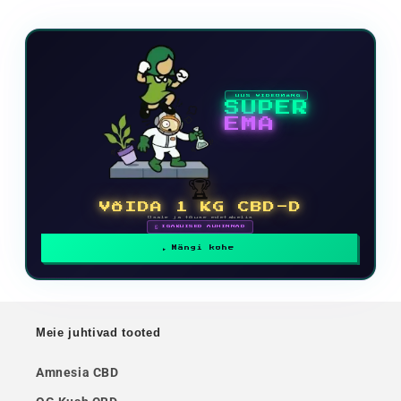
UUS VIDEOMÄNG
SUPER
EMA
🏆
VÕIDA 1 KG CBD-D
Osale ja tõuse edetabelis
🗓 IGAKUISED AUHINNAD
Mängi kohe
Meie juhtivad tooted
Amnesia CBD