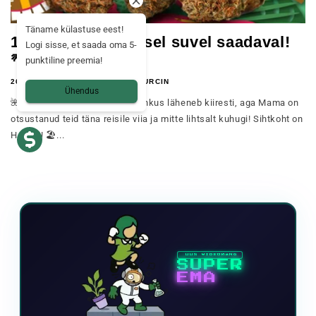
Täname külastuse eest!
100g CBD lilli on sel suvel saadaval!
Logi sisse, et saada oma 5-
🌴
punktiline preemia!
26. JUULI 2022
JEREMY SURCIN
Ühendus
🌺 Aloha Kana pere! 🌺 Suvepuhkus läheneb kiiresti, aga Mama on
otsustanud teid täna reisile viia ja mitte lihtsalt kuhugi! Sihtkoht on
Hawaii! 🏖️...
UUS VIDEOMÄNG
SUPER
EMA