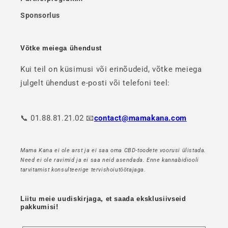
Sponsorlus
Võtke meiega ühendust
Kui teil on küsimusi või erinõudeid, võtke meiega
julgelt ühendust e-posti või telefoni teel:
📞 01.88.81.21.02 📧
contact@mamakana.com
Mama Kana ei ole arst ja ei saa oma CBD-toodete voorusi ülistada.
Need ei ole ravimid ja ei saa neid asendada. Enne kannabidiooli
tarvitamist konsulteerige tervishoiutöötajaga.
Liitu meie uudiskirjaga, et saada eksklusiivseid
pakkumisi!