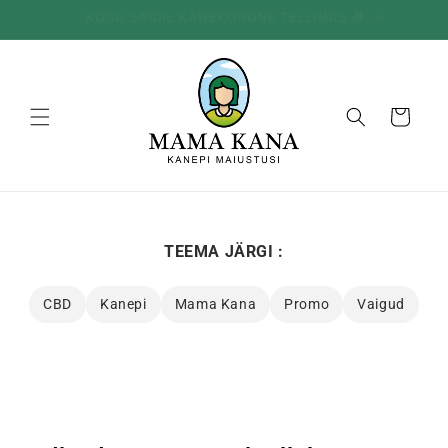
ja liigu
KOGU SAIDIL KAHEKORDNE TELLIMUS 🎁
edasi
sisu
juurde
Korv
TEEMA JÄRGI :
CBD
Kanepi
Mama Kana
Promo
Vaigud