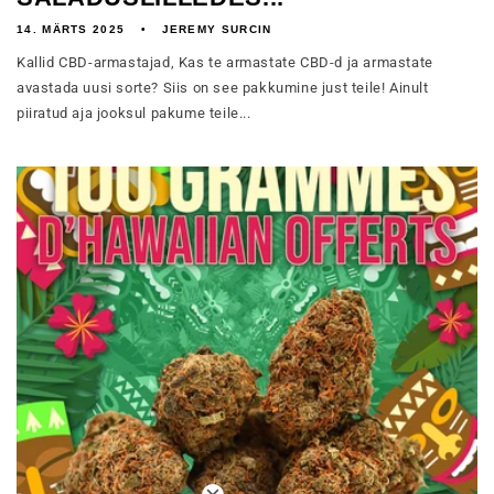
14. MÄRTS 2025
JEREMY SURCIN
Kallid CBD-armastajad, Kas te armastate CBD-d ja armastate
avastada uusi sorte? Siis on see pakkumine just teile! Ainult
piiratud aja jooksul pakume teile...