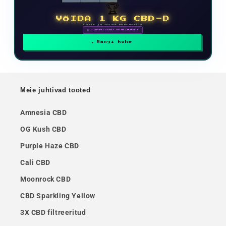
🏆
VÕIDA 1 KG CBD-D
Osale ja tõuse edetabelis
🗓 IGAKUISED AUHINNAD
Mängi kohe
Meie juhtivad tooted
Amnesia CBD
OG Kush CBD
Purple Haze CBD
Cali CBD
Moonrock CBD
CBD Sparkling Yellow
3X CBD filtreeritud