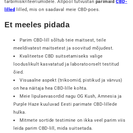
tarbimiskriteeriumidele. Allpool tutvustan
parimaid
CBD-
lilled
lilled, mis on saadaval meie CBD-poes.
Et meeles pidada
Parim CBD-lill sõltub teie maitsest, teile
meeldivatest maitsetest ja soovitud mõjudest.
Kvaliteetse CBD suitsetamiseks valige
looduslikult kasvatatud ja laboratoorselt testitud
õied.
Visuaalne aspekt (trikoomid, pistikud ja värvus)
on hea näitaja hea CBD-lille kohta.
Meie lipulaevasordid nagu OG Kush, Amnesia ja
Purple Haze kuuluvad Eesti parimate CBD-lillede
hulka.
Mitmete sortide testimine on ikka veel parim viis
leida parim CBD-lill, mida suitsetada.