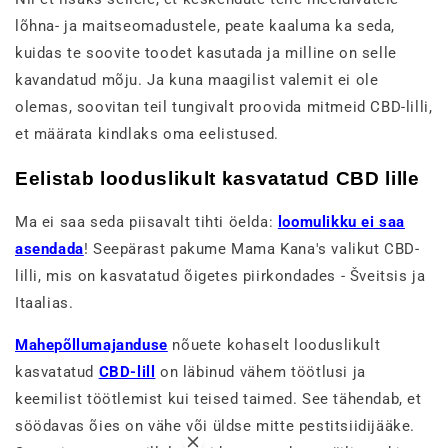
lõhna- ja maitseomadustele, peate kaaluma ka seda,
kuidas te soovite toodet kasutada ja milline on selle
kavandatud mõju. Ja kuna maagilist valemit ei ole
olemas, soovitan teil tungivalt proovida mitmeid CBD-lilli,
et määrata kindlaks oma eelistused.
Eelistab looduslikult kasvatatud CBD lille
Ma ei saa seda piisavalt tihti öelda:
loomulikku ei saa
asendada
! Seepärast pakume Mama Kana's valikut CBD-
lilli, mis on kasvatatud õigetes piirkondades - Šveitsis ja
Itaalias.
Mahepõllumajanduse
nõuete kohaselt looduslikult
kasvatatud
CBD-lill
on läbinud vähem töötlusi ja
keemilist töötlemist kui teised taimed. See tähendab, et
söödavas õies on vähe või üldse mitte pestitsiidijääke.