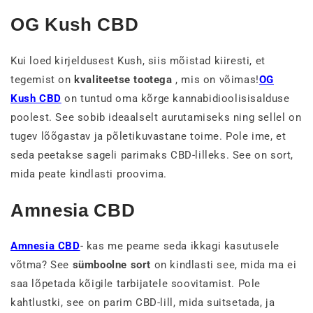
OG Kush CBD
Kui loed kirjeldusest Kush, siis mõistad kiiresti, et
tegemist on
kvaliteetse tootega
, mis on võimas!
OG
Kush CBD
on tuntud oma kõrge kannabidioolisisalduse
poolest. See sobib ideaalselt aurutamiseks ning sellel on
tugev lõõgastav ja põletikuvastane toime. Pole ime, et
seda peetakse sageli parimaks CBD-lilleks. See on sort,
mida peate kindlasti proovima.
Amnesia CBD
Amnesia CBD
- kas me peame seda ikkagi kasutusele
võtma? See
sümboolne sort
on kindlasti see, mida ma ei
saa lõpetada kõigile tarbijatele soovitamist. Pole
kahtlustki, see on parim CBD-lill, mida suitsetada, ja