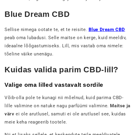
Blue Dream CBD
Sellise nimega ootate te, et te reisite.
Blue Dream CBD
peab oma lubadusi. Selle maitse on kerge, kuid meeldiv,
ideaalne lõõgastumiseks. Lill, mis vastab oma nimele:
tõeline väike unenägu.
Kuidas valida parim CBD-lill?
Valige oma lilled vastavalt sordile
Võib-olla pole te kunagi nii mõelnud, kuid parima CBD-
lille valimine on natuke nagu parfüümi valimine.
Maitse ja
värv
ei ole arutlusel, samuti ei ole arutlusel see, kuidas
meie keha reageerib tootele.
Nii et lisaks sellele, et keskendute teile meeldivatele