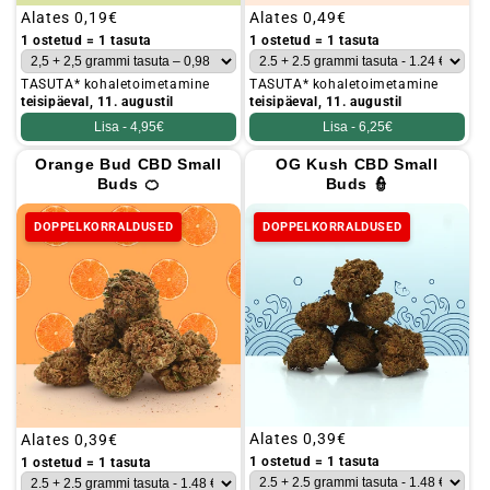
Tavaline
Alates
0,19€
Tavaline
Alates
0,49€
hind
hind
1 ostetud = 1 tasuta
1 ostetud = 1 tasuta
TASUTA* kohaletoimetamine
TASUTA* kohaletoimetamine
teisipäeval, 11. augustil
teisipäeval, 11. augustil
Lisa -
4,95€
Lisa -
6,25€
Orange Bud CBD Small
OG Kush CBD Small
Buds 🍊
Buds 👮
DOPPELKORRALDUSED
DOPPELKORRALDUSED
Tavaline
Alates
0,39€
Tavaline
Alates
0,39€
hind
hind
1 ostetud = 1 tasuta
1 ostetud = 1 tasuta