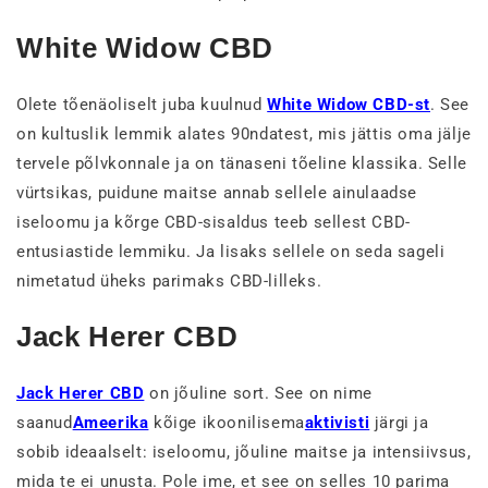
White Widow CBD
Olete tõenäoliselt juba kuulnud
White Widow CBD-st
. See
on kultuslik lemmik alates 90ndatest, mis jättis oma jälje
tervele põlvkonnale ja on tänaseni tõeline klassika. Selle
vürtsikas, puidune maitse annab sellele ainulaadse
iseloomu ja kõrge CBD-sisaldus teeb sellest CBD-
entusiastide lemmiku. Ja lisaks sellele on seda sageli
nimetatud üheks parimaks CBD-lilleks.
Jack Herer CBD
Jack Herer CBD
on jõuline sort. See on nime
saanud
Ameerika
kõige ikoonilisema
aktivisti
järgi ja
sobib ideaalselt: iseloomu, jõuline maitse ja intensiivsus,
mida te ei unusta. Pole ime, et see on selles 10 parima