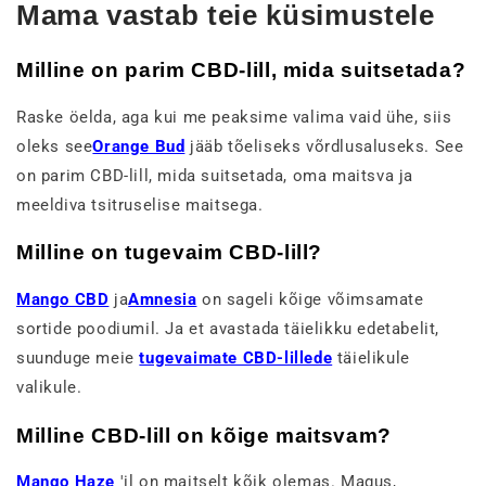
Mama vastab teie küsimustele
Milline on parim CBD-lill, mida suitsetada?
Raske öelda, aga kui me peaksime valima vaid ühe, siis
oleks see
Orange Bud
jääb tõeliseks võrdlusaluseks. See
on parim CBD-lill, mida suitsetada, oma maitsva ja
meeldiva tsitruselise maitsega.
Milline on tugevaim CBD-lill?
Mango CBD
ja
Amnesia
on sageli kõige võimsamate
sortide poodiumil. Ja et avastada täielikku edetabelit,
suunduge meie
tugevaimate CBD-lillede
täielikule
valikule.
Milline CBD-lill on kõige maitsvam?
Mango Haze
'il on maitselt kõik olemas. Magus,