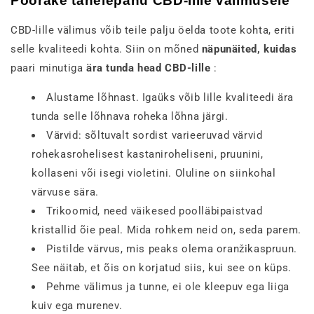
Pöörake tähelepanu CBD-lille välimusele
CBD-lille välimus võib teile palju öelda toote kohta, eriti
selle kvaliteedi kohta. Siin on mõned
näpunäited, kuidas
paari minutiga
ära tunda head CBD-lille
:
Alustame lõhnast. Igaüks võib lille kvaliteedi ära
tunda selle lõhnava roheka lõhna järgi.
Värvid: sõltuvalt sordist varieeruvad värvid
rohekasrohelisest kastaniroheliseni, pruunini,
kollaseni või isegi violetini. Oluline on siinkohal
värvuse sära.
Trikoomid, need väikesed poolläbipaistvad
kristallid õie peal. Mida rohkem neid on, seda parem.
Pistilde värvus, mis peaks olema oranžikaspruun.
See näitab, et õis on korjatud siis, kui see on küps.
Pehme välimus ja tunne, ei ole kleepuv ega liiga
kuiv ega murenev.