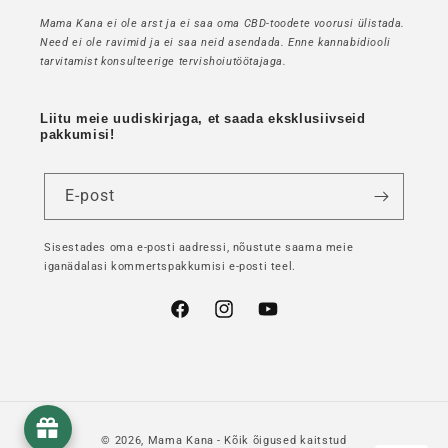
Mama Kana ei ole arst ja ei saa oma CBD-toodete voorusi ülistada.
Need ei ole ravimid ja ei saa neid asendada. Enne kannabidiooli
tarvitamist konsulteerige tervishoiutöötajaga.
Liitu meie uudiskirjaga, et saada eksklusiivseid
pakkumisi!
E-post
Sisestades oma e-posti aadressi, nõustute saama meie
iganädalasi kommertspakkumisi e-posti teel.
Facebook
Instagram
YouTube
© 2026,
Mama Kana
- Kõik õigused kaitstud