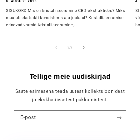
6. AUGUST 2026
4.
SISUKORD Mis on kristalliseerumine CBD-ekstraktides? Miks
SI
muutub ekstrakti konsistents aja jooksul? Kristalliseerumise
võ
erinevad vormid Kristalliseerumine,...
ho
of
1
/
4
Tellige meie uudiskirjad
Saate esimesena teada uutest kollektsioonidest
ja eksklusiivsetest pakkumistest.
E-post