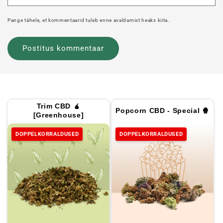
Pange tähele, et kommentaarid tuleb enne avaldamist heaks kiita.
Trim CBD 🧉
Popcorn CBD - Special 🍿
[Greenhouse]
DOPPELKORRALDUSED
DOPPELKORRALDUSED