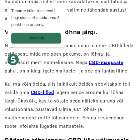
Samuti on maa, millel taimi kasvatatakse, säilitatud ja
austatud. Loodusliku toote valimine tähendab austust
Täname külastuse eest!
Logi sisse, et saada oma 5-
enda ja planeedi vastu.
punktiline preemia!
Valige lill maitse ja lõhna järgi.
Ühendus
Nagu olete võib-olla aru saanud minu lemmik CBD-lillede
esitlusest, mida me poes pakume, on lõhna- ja
maitsesortiment mitmekesine. Nagu
CBD-magusate
puhul, on midagi igale maitsele - ja see on fantastiline.
Kui ma võin öelda, siis isiklikult öeldes soovitaksin teil
valida oma
CBD-lilled
pigem nende aroomi kui lõhna
järgi. Ükskõik, kas te võtate seda näiteks auruna või
infusioonina, paistavad silma just lõhna- ja
maitsenoodid, mitte lõhnanoodid. Seega keskenduge
toote infolehte lugedes maitsetele.