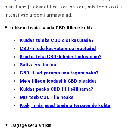
puuviljane ja eksootiline, see on sort, mis toob kokku
intensiivse aroomi armastajad.
Et rohkem teada saada CBD lillede kohta :
Kuidas tuleks CBD õisi kasutada?
CBD-lillede kasvatamise meetodid
Kuidas teha CBD-lilledest infusiooni?
Sativa vs. Indica
CBD-lilled parema une tagamiseks?
Meie lillede looduslik CBD sisaldus
Kuidas peaks CBD-lilli säilitama?
Mis teeb CBD lille heaks
Kõik, mida pead teadma terpeenide kohta
Jagage seda artiklit