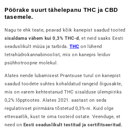
Pöörake suurt tähelepanu THC ja CBD
tasemele.
Nagu te ehk teate, peavad kõik kanepist saadud tooted
sisaldama vähem kui 0,3% THC-d
, et neid saaks Eesti
seaduslikult müüa ja tarbida.
THC
on lühend
tetrahüdrokannabinoolist, mis on kanepis leiduv
psühhotroopne molekul.
Alates nende lubamisest Prantsuse turul on kanepist
saadud toodete suhtes kohaldatud rangeid õigusakte,
mis on varem kehtestanud THC sisalduse ülempiiriks
0,2% lõpptootes. Alates 2021. aastast on seda
regulatiivset piirmäära tõstetud 0,3%-ni. Kuid olge
ettevaatlik, kust te oma tooteid ostate. Veenduge, et
need on
Eesti seaduslikult testitud ja sertifitseeritud.