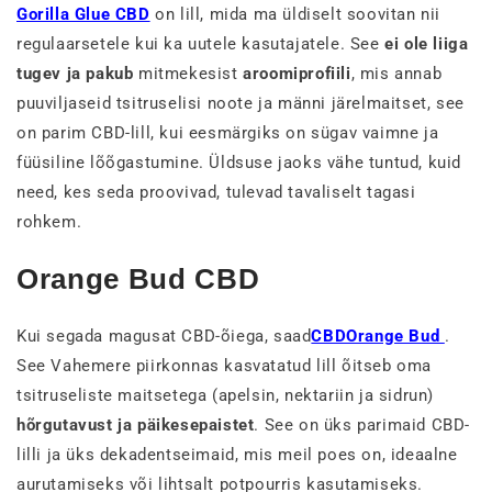
Gorilla Glue CBD
on lill, mida ma üldiselt soovitan nii
regulaarsetele kui ka uutele kasutajatele. See
ei ole liiga
tugev ja pakub
mitmekesist
aroomiprofiili
, mis annab
puuviljaseid tsitruselisi noote ja männi järelmaitset, see
on parim CBD-lill, kui eesmärgiks on sügav vaimne ja
füüsiline lõõgastumine. Üldsuse jaoks vähe tuntud, kuid
need, kes seda proovivad, tulevad tavaliselt tagasi
rohkem.
Orange Bud CBD
Kui segada magusat CBD-õiega, saad
CBDOrange Bud
.
See Vahemere piirkonnas kasvatatud lill õitseb oma
tsitruseliste maitsetega (apelsin, nektariin ja sidrun)
hõrgutavust ja päikesepaistet
. See on üks parimaid CBD-
lilli ja üks dekadentseimaid, mis meil poes on, ideaalne
aurutamiseks või lihtsalt potpourris kasutamiseks.