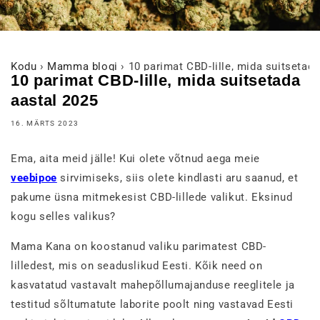
Kodu
›
Mamma blogi
›
10 parimat CBD-lille, mida suitsetad
10 parimat CBD-lille, mida suitsetada
aastal 2025
16. MÄRTS 2023
Ema, aita meid jälle! Kui olete võtnud aega meie
veebipoe
sirvimiseks, siis olete kindlasti aru saanud, et
pakume üsna mitmekesist CBD-lillede valikut. Eksinud
kogu selles valikus?
Mama Kana on koostanud valiku parimatest CBD-
lilledest, mis on seaduslikud Eesti. Kõik need on
kasvatatud vastavalt mahepõllumajanduse reeglitele ja
testitud sõltumatute laborite poolt ning vastavad Eesti