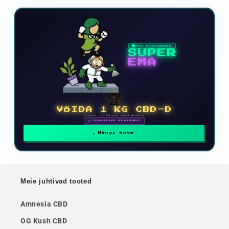
UUS VIDEOMÄNG
SUPER
EMA
🏆
VÕIDA 1 KG CBD-D
Osale ja tõuse edetabelis
🗓 IGAKUISED AUHINNAD
Mängi kohe
Meie juhtivad tooted
Amnesia CBD
OG Kush CBD