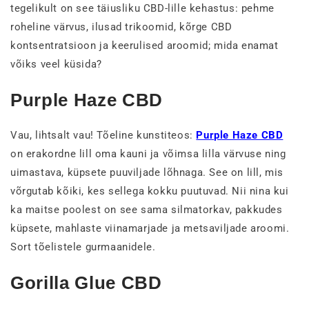
tegelikult on see täiusliku CBD-lille kehastus: pehme
roheline värvus, ilusad trikoomid, kõrge CBD
kontsentratsioon ja keerulised aroomid; mida enamat
võiks veel küsida?
Purple Haze CBD
Vau, lihtsalt vau! Tõeline kunstiteos:
Purple Haze CBD
on erakordne lill oma kauni ja võimsa lilla värvuse ning
uimastava, küpsete puuviljade lõhnaga. See on lill, mis
võrgutab kõiki, kes sellega kokku puutuvad. Nii nina kui
ka maitse poolest on see sama silmatorkav, pakkudes
küpsete, mahlaste viinamarjade ja metsaviljade aroomi.
Sort tõelistele gurmaanidele.
Gorilla Glue CBD