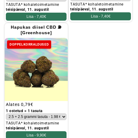
TASUTA* kohaletoimetamine
TASUTA* kohaletoimetamine
teisipäeval, 11. augustil
teisipäeval, 11. augustil
Lisa -
7,40€
Lisa -
7,40€
Hapukas diisel CBD ⛽
[Greenhouse]
DOPPELKORRALDUSED
Tavaline
Alates
0,79€
hind
1 ostetud = 1 tasuta
TASUTA* kohaletoimetamine
teisipäeval, 11. augustil
Lisa -
9,90€