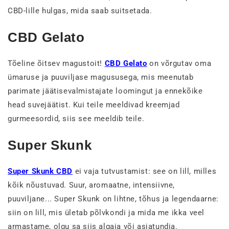
CBD-lille hulgas, mida saab suitsetada.
CBD Gelato
Tõeline õitsev magustoit!
CBD Gelato
on võrgutav oma
ümaruse ja puuviljase magususega, mis meenutab
parimate jäätisevalmistajate loomingut ja ennekõike
head suvejäätist. Kui teile meeldivad kreemjad
gurmeesordid, siis see meeldib teile.
Super Skunk
Super Skunk CBD
ei vaja tutvustamist: see on lill, milles
kõik nõustuvad. Suur, aromaatne, intensiivne,
puuviljane... Super Skunk on lihtne, tõhus ja legendaarne:
siin on lill, mis ületab põlvkondi ja mida me ikka veel
armastame, olgu sa siis algaja või asjatundja.