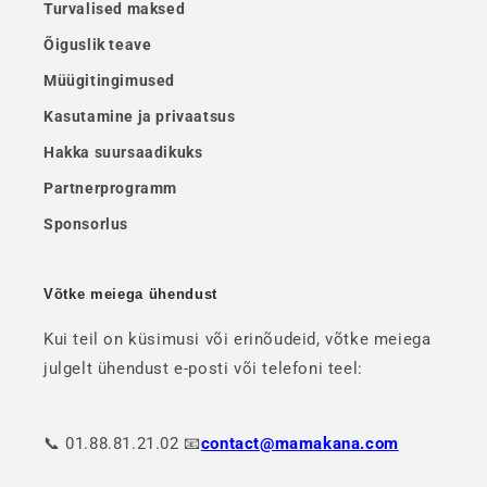
Turvalised maksed
Õiguslik teave
Müügitingimused
Kasutamine ja privaatsus
Hakka suursaadikuks
Partnerprogramm
Sponsorlus
Võtke meiega ühendust
Kui teil on küsimusi või erinõudeid, võtke meiega
julgelt ühendust e-posti või telefoni teel:
📞 01.88.81.21.02 📧
contact@mamakana.com