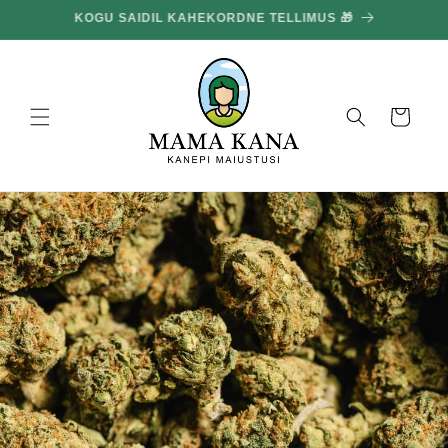
ja liigu
KOGU SAIDIL KAHEKORDNE TELLIMUS 🎁
edasi
sisu
juurde
Korv