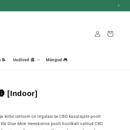
Ühendus
Korv
 📝
Uudised 📰
Mängud 🎮
 [Indoor]
 ja kirbe iseloom on regulaarse CBD kasutajate poolt
illa Glue Meie meeskonna poolt hoolikalt valitud CBD