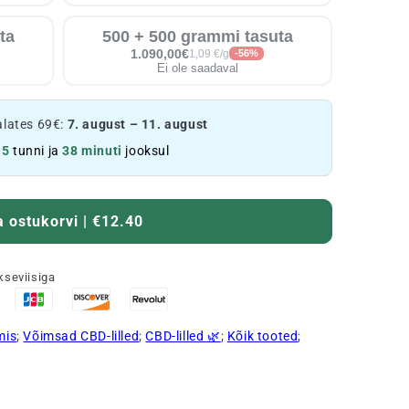
ta
500 + 500 grammi tasuta
1.090,00€
1,09 €/g
-56%
Ei ole saadaval
alates 69€:
7. august – 11. august
e
5
tunni ja
38 minuti
jooksul
a ostukorvi | €12.40
kseviisiga
mis
;
Võimsad CBD-lilled
;
CBD-lilled 🌿
;
Kõik tooted
;