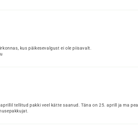
rkonnas, kus päikesevalgust ei ole piisavalt.
tu
aprillil tellitud pakki veel kätte saanud. Täna on 25. aprill ja ma 
enusepakkujat.