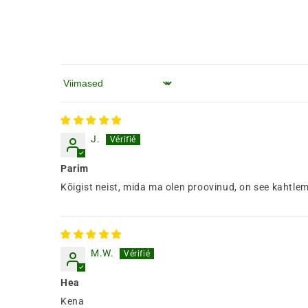
Järjesta järgi
J.
Parim
Kõigist neist, mida ma olen proovinud, on see kahtlem
M.W.
Hea
Kena