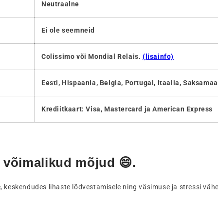
Neutraalne
Ei ole seemneid
Colissimo või Mondial Relais.
(lisainfo)
Eesti, Hispaania, Belgia, Portugal, Itaalia, Saksama
Krediitkaart: Visa, Mastercard ja American Express
D võimalikud mõjud
😄.
 keskendudes lihaste lõdvestamisele ning väsimuse ja stressi vähe