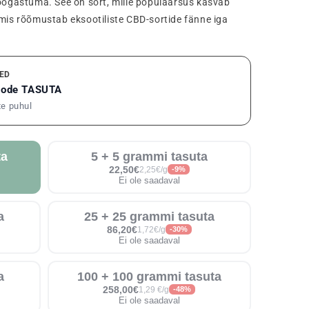
lõõgastuma. See on sort, mille populaarsus kasvab
 mis rõõmustab eksootiliste CBD-sortide fänne iga
ED
toode TASUTA
te puhul
ta
5 + 5 grammi tasuta
22,50€
2,25€/g
-9%
Ei ole saadaval
a
25 + 25 grammi tasuta
86,20€
1,72€/g
-30%
Ei ole saadaval
a
100 + 100 grammi tasuta
258,00€
1,29 €/g
-48%
Ei ole saadaval