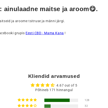
 ainulaadne maitse ja aroom
😋.
aitseid ja aroome tsitruse ja männi järgi.
acebooki grupis
Eesti CBD - Mama Kana
!
Kliendid arvamused
4.67 out of 5
Põhineb 171 hinnangul
128
32