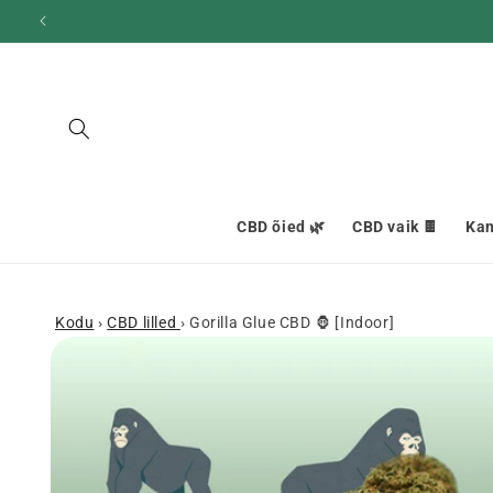
ja liigu
edasi
sisu
juurde
CBD õied 🌿
CBD vaik 🍫
Kan
Kodu
›
CBD lilled
›
Gorilla Glue CBD 🦍 [Indoor]
Mine
tooteinfo
juurde