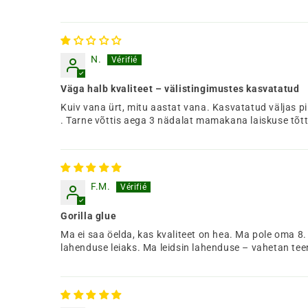
N.
Väga halb kvaliteet – välistingimustes kasvatatud
Kuiv vana ürt, mitu aastat vana. Kasvatatud väljas pii
. Tarne võttis aega 3 nädalat mamakana laiskuse tõt
F.M.
Gorilla glue
Ma ei saa öelda, kas kvaliteet on hea. Ma pole oma 8. 
lahenduse leiaks. Ma leidsin lahenduse – vahetan te