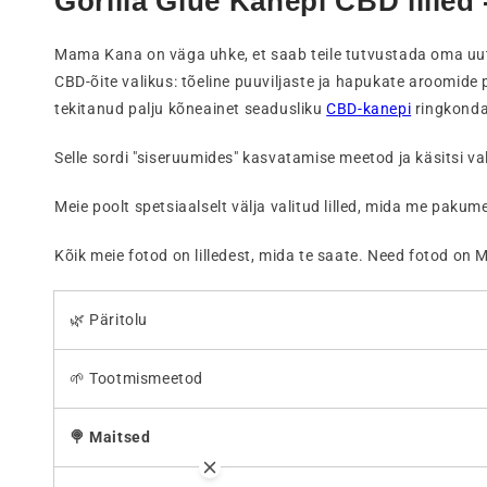
Gorilla Glue Kanepi CBD lilled
Mama Kana on väga uhke, et saab teile tutvustada oma uut
CBD-õite valikus: tõeline puuviljaste ja hapukate aroomide
tekitanud palju kõneainet seadusliku
CBD-kanepi
ringkonda
Selle sordi "siseruumides" kasvatamise meetod ja käsitsi 
Meie poolt spetsiaalselt välja valitud lilled, mida me pak
Kõik meie fotod on lilledest, mida te saate.
Need fotod on 
🌿 Päritolu
🌱 Tootmismeetod
🍭 Maitsed