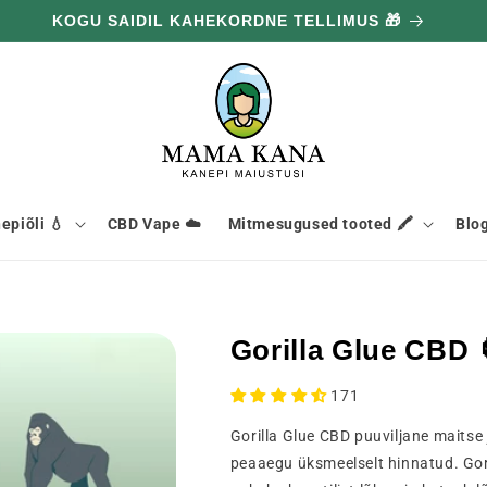
KOGU SAIDIL KAHEKORDNE TELLIMUS 🎁
epiõli 💧
CBD Vape ☁️
Mitmesugused tooted 🖍️
Blog
Gorilla Glue CBD 
171
Gorilla Glue CBD puuviljane maitse
peaaegu üksmeelselt hinnatud. Gor