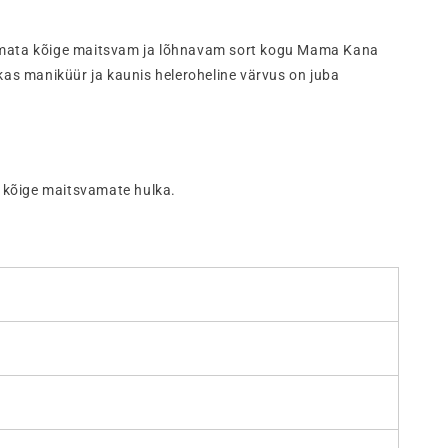
tlemata kõige maitsvam ja lõhnavam sort kogu Mama Kana
kas maniküür ja kaunis heleroheline värvus on juba
.
u kõige maitsvamate hulka.