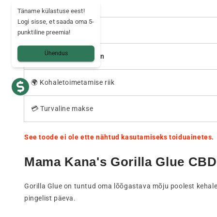
💧 Niiskus
Täname külastuse eest!
Logi sisse, et saada oma 5-
🌱 Seemned
punktiline preemia!
Ühendus
🚚 Kohaletoimetamiin
🌍 Kohaletoimetamise riik
💳 Turvaline makse
See toode ei ole ette nähtud kasutamiseks toiduainetes.
Mama Kana's Gorilla Glue CB
Gorilla Glue on tuntud oma lõõgastava mõju poolest kehale,
pingelist päeva.