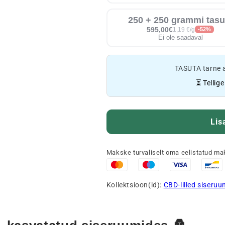
250 + 250 grammi tasu
595,00€
1,19 €/g
-52%
Ei ole saadaval
TASUTA tarne 
⏳ Tellig
Lis
Makske turvaliselt oma eelistatud ma
Kollektsioon(id):
CBD-lilled siseruu