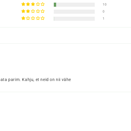
10
0
1
ata parim. Kahju, et neid on nii vähe