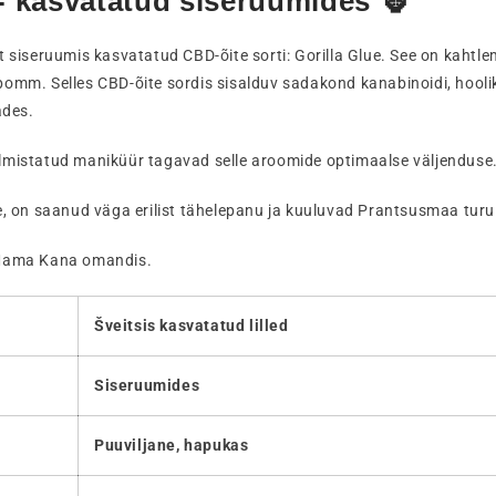
 - kasvatatud siseruumides 🦍
 siseruumis kasvatatud CBD-õite sorti: Gorilla Glue. See on kah
 pomm. Selles CBD-õite sordis sisalduv sadakond kanabinoidi, hooli
des.
valmistatud maniküür tagavad selle aroomide optimaalse väljenduse
ume, on saanud väga erilist tähelepanu ja kuuluvad Prantsusmaa tur
Mama Kana omandis.
Šveitsis kasvatatud lilled
Siseruumides
Puuviljane, hapukas