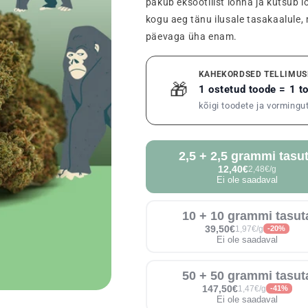
pakub eksootilist lõhna ja kutsub 
kogu aeg tänu ilusale tasakaalule,
päevaga üha enam.
KAHEKORDSED TELLIMUS
🎁
1 ostetud toode = 1 
kõigi toodete ja vormingu
2,5 + 2,5 grammi tasu
12,40€
2,48€/g
Ei ole saadaval
10 + 10 grammi tasut
39,50€
1,97€/g
-20%
Ei ole saadaval
50 + 50 grammi tasut
147,50€
1,47€/g
-41%
Ei ole saadaval