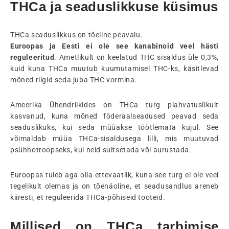
THCa ja seaduslikkuse küsimus
THCa seaduslikkus on tõeline peavalu.
Euroopas ja Eesti ei ole see kanabinoid veel hästi
reguleeritud
. Ametlikult on keelatud THC sisaldus üle 0,3%,
kuid kuna THCa muutub kuumutamisel THC-ks, käsitlevad
mõned riigid seda juba THC vormina.
Ameerika Ühendriikides on THCa turg plahvatuslikult
kasvanud, kuna mõned föderaalseadused peavad seda
seaduslikuks, kui seda müüakse töötlemata kujul. See
võimaldab müüa THCa-sisaldusega lilli, mis muutuvad
psühhotroopseks, kui neid suitsetada või aurustada.
Euroopas tuleb aga olla ettevaatlik, kuna see turg ei ole veel
tegelikult olemas ja on tõenäoline, et seadusandlus areneb
kiiresti, et reguleerida THCa-põhiseid tooteid.
Millised on THCa tarbimise