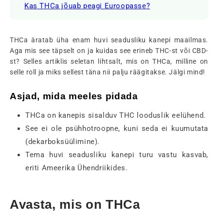
Kas THCa jõuab peagi Euroopasse?
THCa äratab üha enam huvi seadusliku kanepi maailmas.
Aga mis see täpselt on ja kuidas see erineb THC-st või CBD-
st? Selles artiklis seletan lihtsalt, mis on THCa, milline on
selle roll ja miks sellest täna nii palju räägitakse. Jälgi mind!
Asjad, mida meeles pidada
THCa on kanepis sisalduv THC looduslik eelühend.
See ei ole psühhotroopne, kuni seda ei kuumutata
(dekarboksüülimine).
Tema huvi seadusliku kanepi turu vastu kasvab,
eriti Ameerika Ühendriikides.
Avasta, mis on THCa