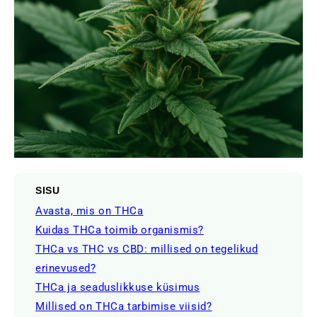
SISU
Avasta, mis on THCa
Kuidas THCa toimib organismis?
THCa vs THC vs CBD: millised on tegelikud
erinevused?
THCa ja seaduslikkuse küsimus
Millised on THCa tarbimise viisid?