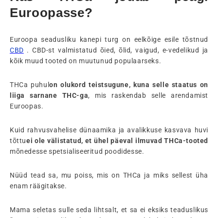
Euroopasse?
Euroopa seadusliku kanepi turg on eelkõige esile tõstnud
CBD
. CBD-st valmistatud õied, õlid, vaigud, e-vedelikud ja
kõik muud tooted on muutunud populaarseks.
THCa puhul
on olukord teistsugune, kuna selle staatus on
liiga sarnane THC-ga
, mis raskendab selle arendamist
Euroopas.
Kuid rahvusvahelise dünaamika ja avalikkuse kasvava huvi
tõttu
ei ole välistatud, et ühel päeval ilmuvad THCa-tooted
mõnedesse spetsialiseeritud poodidesse.
Nüüd tead sa, mu poiss, mis on THCa ja miks sellest üha
enam räägitakse.
Mama seletas sulle seda lihtsalt, et sa ei eksiks teaduslikus