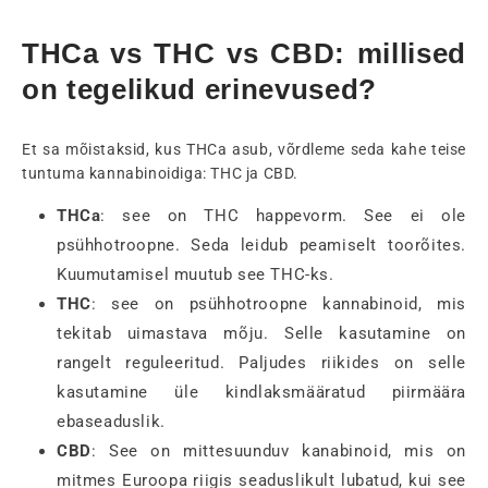
THCa vs THC vs CBD: millised
on tegelikud erinevused?
Et sa mõistaksid, kus THCa asub, võrdleme seda kahe teise
tuntuma kannabinoidiga: THC ja CBD.
THCa
: see on THC happevorm. See ei ole
psühhotroopne. Seda leidub peamiselt toorõites.
Kuumutamisel muutub see THC-ks.
THC
: see on psühhotroopne kannabinoid, mis
tekitab uimastava mõju. Selle kasutamine on
rangelt reguleeritud. Paljudes riikides on selle
kasutamine üle kindlaksmääratud piirmäära
ebaseaduslik.
CBD
: See on mittesuunduv kanabinoid, mis on
mitmes Euroopa riigis seaduslikult lubatud, kui see