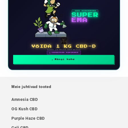
UUS VIDEOMÄNG
SUPER
EMA
🏆
VÕIDA 1 KG CBD-D
Osale ja tõuse edetabelis
🗓 IGAKUISED AUHINNAD
Mängi kohe
Meie juhtivad tooted
Amnesia CBD
OG Kush CBD
Purple Haze CBD
Cali CBD