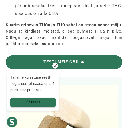
pärineb seaduslikest kanepisortidest ja selle THC-
sisaldus on alla 0,3%.
Suurim erinevus THCa ja THC vahel on seega nende mõju
.
Nagu sa kindlasti mõistad, ei saa puhtast THCa-st pilve.
CBD-ga aga saad nautida lõõgastavat mõju ilma
psühhotroopseks muutumata.
TESTI MEIE CBD 🔥
Täname külastuse eest!
Logi sisse, et saada oma 5-
punktiline preemia!
Ühendus