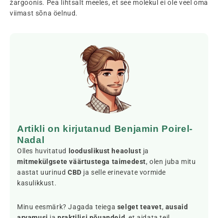
žargoonis. Pea lihtsalt meeles, et see molekul ei ole veel oma
viimast sõna öelnud.
Artikli on kirjutanud Benjamin Poirel-
Nadal
Olles huvitatud
looduslikust heaolust
ja
mitmekülgsete väärtustega taimedest
, olen juba mitu
aastat uurinud
CBD
ja selle erinevate vormide
kasulikkust.
Minu eesmärk? Jagada teiega
selget teavet
,
ausaid
arvamusi
ja
praktilisi nõuandeid
, et aidata teil