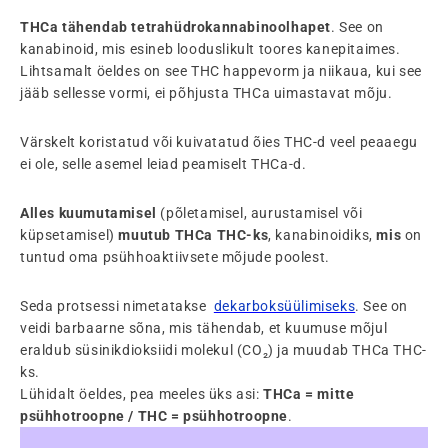
THCa tähendab
tetrahüdrokannabinoolhapet
. See on
kanabinoid, mis esineb looduslikult toores kanepitaimes.
Lihtsamalt öeldes on see THC happevorm ja niikaua, kui see
jääb sellesse vormi, ei põhjusta THCa uimastavat mõju.
Värskelt koristatud või kuivatatud õies THC-d veel peaaegu
ei ole, selle asemel leiad peamiselt THCa-d.
Alles
kuumutamisel
(põletamisel, aurustamisel või
küpsetamisel)
muutub THCa
THC-ks
, kanabinoidiks,
mis
on
tuntud oma psühhoaktiivsete mõjude poolest.
Seda protsessi nimetatakse
dekarboksüülimiseks
. See on
veidi barbaarne sõna, mis tähendab, et kuumuse mõjul
eraldub süsinikdioksiidi molekul (CO₂) ja muudab THCa THC-
ks.
Lühidalt öeldes, pea meeles üks asi:
THCa = mitte
psühhotroopne / THC = psühhotroopne
.