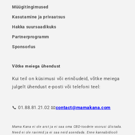
Müügitingimused
Kasutamine ja privaatsus
Hakka suursaadikuks
Partnerprogramm
Sponsorlus
Võtke meiega ühendust
Kui teil on küsimusi või erinõudeid, võtke meiega
julgelt ühendust e-posti või telefoni teel:
📞 01.88.81.21.02 📧
contact@mamakana.com
Mama Kana ei ole arst ja ei saa oma CBD-toodete voorusi ülistada.
Need ei ole ravimid ja ei saa neid asendada. Enne kannabidiooli