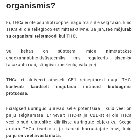
organismis?
Ei, THCa ei ole psühhotroopne, nagu ma sulle selgitasin, kuid
THCa ei ole sellegipoolest mitteaktiivne. Ja jah,
see mõjutab
su organismi teistmoodi kui THC.
Su kehas on süsteem, mida nimetatakse
endokannabinoidsüsteemiks, mis reguleerib sisemist
tasakaalu (uni, söögiisu, meeleolu, valu jne).
THCa ei aktiveeri otseselt CB1 retseptoreid nagu THC,
kuid
võib kaudselt mõjutada mitmeid bioloogilisi
protsesse.
Esialgsed uuringud uurivad selle potentsiaali, kuid veel on
palju selgitamata. Erinevalt THC-st ja CBD-st ei ole THCa
veel olnud ulatuslike kliiniliste uuringute objektiks. Seega
äratab THCa teadlaste ja kanepi harrastajate huvi, kuid
palju on veel avastamata.