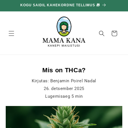
ja liigu
KOGU SAIDIL KAHEKORDNE TELLIMUS 🎁
edasi
sisu
juurde
Korv
Mis on THCa?
Kirjutas:
Benjamin Poirel Nadal
26. detsember 2025
Lugemisaeg
5
min