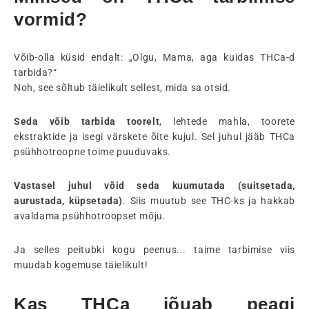
vormid?
Võib-olla küsid endalt: „Olgu, Mama, aga kuidas THCa-d
tarbida?“
Noh, see sõltub täielikult sellest, mida sa otsid.
Seda võib tarbida toorelt
, lehtede mahla, toorete
ekstraktide ja isegi värskete õite kujul. Sel juhul jääb THCa
psühhotroopne toime puuduvaks.
Vastasel juhul võid seda kuumutada (suitsetada,
aurustada, küpsetada)
. Siis muutub see THC-ks ja hakkab
avaldama psühhotroopset mõju.
Ja selles peitubki kogu peenus... taime tarbimise viis
muudab kogemuse täielikult!
Kas THCa jõuab peagi