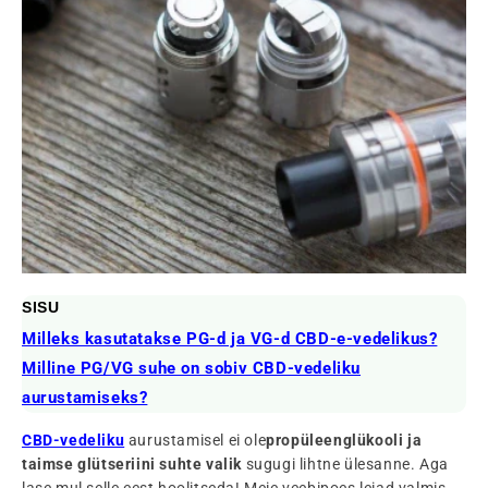
SISU
Milleks kasutatakse PG-d ja VG-d CBD-e-vedelikus?
Milline PG/VG suhe on sobiv CBD-vedeliku
aurustamiseks?
CBD-vedeliku
aurustamisel ei ole
propüleenglükooli ja
taimse glütseriini suhte valik
sugugi lihtne ülesanne. Aga
lase mul selle eest hoolitseda! Meie veebipoes leiad valmis