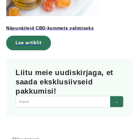
Näpunäiteid CBD-kommete valimiseks
Loe artiklit
Liitu meie uudiskirjaga, et
saada eksklusiivseid
pakkumisi!
→