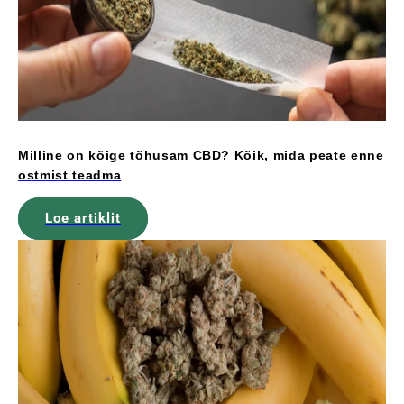
Milline on kõige tõhusam CBD? Kõik, mida peate enne
ostmist teadma
Loe artiklit