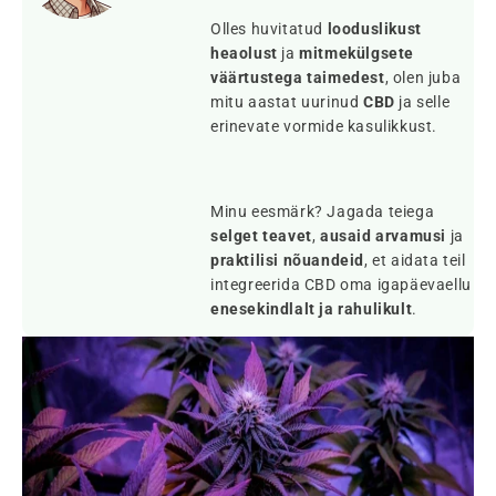
Olles huvitatud
looduslikust
heaolust
ja
mitmekülgsete
väärtustega taimedest
, olen juba
mitu aastat uurinud
CBD
ja selle
erinevate vormide kasulikkust.
Minu eesmärk? Jagada teiega
selget teavet
,
ausaid arvamusi
ja
praktilisi nõuandeid
, et aidata teil
integreerida CBD oma igapäevaellu
enesekindlalt ja rahulikult
.