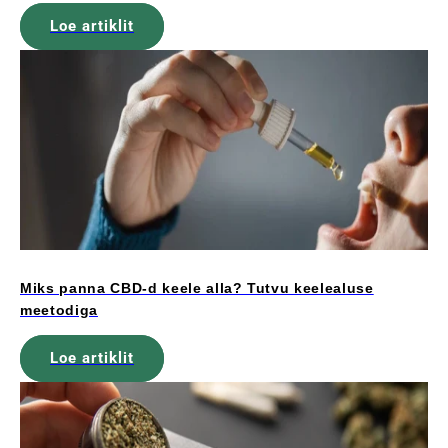
Loe artiklit
Miks panna CBD-d keele alla? Tutvu keelealuse
meetodiga
Loe artiklit