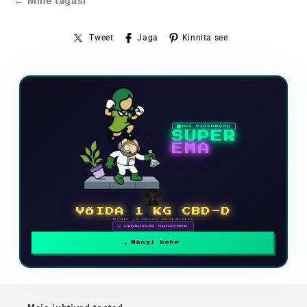
← Mine tagasi
Tweet
Jaga
Kinnita see
UUS VIDEOMÄNG
SUPER
EMA
🏆
VÕIDA 1 KG CBD-D
Osale ja tõuse edetabelis
🗓 IGAKUISED AUHINNAD
Mängi kohe