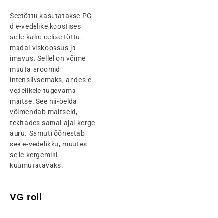
Seetõttu kasutatakse PG-
d e-vedelike koostises
selle kahe eelise tõttu:
madal viskoossus ja
imavus. Sellel on võime
muuta aroomid
intensiivsemaks, andes e-
vedelikele tugevama
maitse. See nii-öelda
võimendab maitseid,
tekitades samal ajal kerge
auru. Samuti õõnestab
see e-vedelikku, muutes
selle kergemini
kuumutatavaks.
VG roll