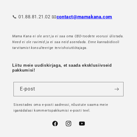
📞 01.88.81.21.02 📧
contact@mamakana.com
Mama Kana ei ole arst ja ei saa oma CBD-toodete voorusi ülistada.
Need ei ole ravimid ja ei saa neid asendada. Enne kannabidiooli
tarvitamist konsulteerige tervishoiutöötajaga.
Liitu meie uudiskirjaga, et saada eksklusiivseid
pakkumisi!
E-post
Sisestades oma e-posti aadressi, nõustute saama meie
iganädalasi kommertspakkumisi e-posti teel.
Facebook
Instagram
YouTube