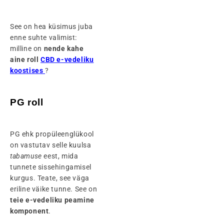
See on hea küsimus juba
enne suhte valimist:
milline on
nende kahe
aine roll
CBD e-vedeliku
koostises
?
PG roll
PG ehk propüleenglükool
on vastutav selle kuulsa
tabamuse
eest, mida
tunnete sissehingamisel
kurgus. Teate, see väga
eriline väike tunne. See on
teie e-vedeliku peamine
komponent
.