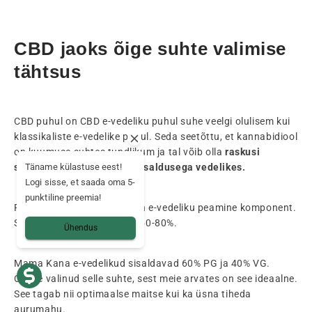
CBD jaoks õige suhte valimise
tähtsus
CBD puhul on CBD e-vedeliku puhul suhe veelgi olulisem kui
klassikaliste e-vedelike puhul. Seda seetõttu, et kannabidiool
on kuumuse suhtes tundlikum ja tal võib olla
raskusi
Täname külastuse eest!
segunemisega suure VG-sisaldusega vedelikes.
Logi sisse, et saada oma 5-
punktiline preemia!
Propüleenglükool ehk PG on e-vedeliku peamine komponent.
Selle sisaldus on tavaliselt 50-80%.
Ühendus
Mama Kana e-vedelikud sisaldavad 60% PG ja 40% VG.
Oleme valinud selle suhte, sest meie arvates on see ideaalne.
See tagab nii optimaalse maitse kui ka üsna tiheda
aurumahu.