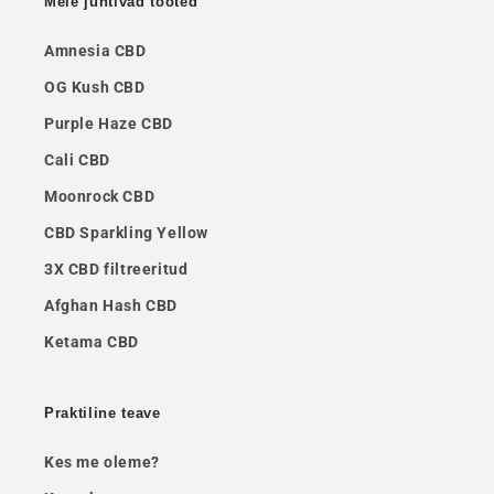
Meie juhtivad tooted
Amnesia CBD
OG Kush CBD
Purple Haze CBD
Cali CBD
Moonrock CBD
CBD Sparkling Yellow
3X CBD filtreeritud
Afghan Hash CBD
Ketama CBD
Praktiline teave
Kes me oleme?