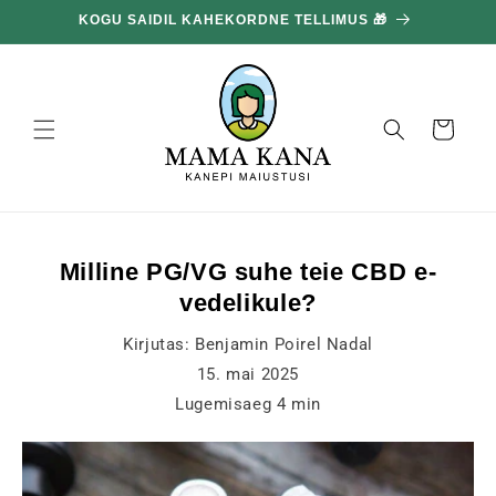
ja liigu
KOGU SAIDIL KAHEKORDNE TELLIMUS 🎁
edasi
sisu
juurde
Korv
Milline PG/VG suhe teie CBD e-
vedelikule?
Kirjutas:
Benjamin Poirel Nadal
15. mai 2025
Lugemisaeg
4
min