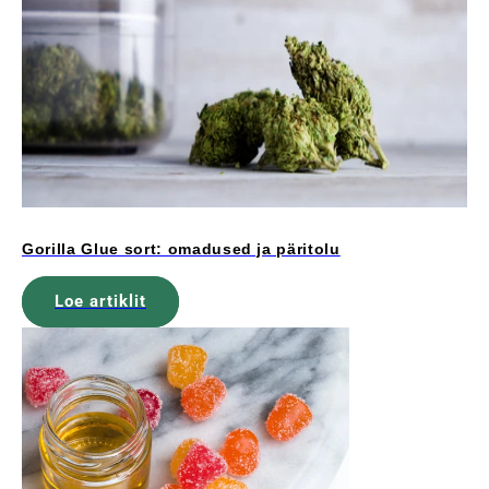
Gorilla Glue sort: omadused ja päritolu
Loe artiklit