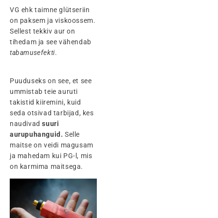
VG ehk taimne glütseriin
on paksem ja viskoossem.
Sellest tekkiv aur on
tihedam ja see vähendab
tabamusefekti
.
Puuduseks on see, et see
ummistab teie auruti
takistid kiiremini, kuid
seda otsivad tarbijad, kes
naudivad
suuri
aurupuhanguid.
Selle
maitse on veidi magusam
ja mahedam kui PG-l, mis
on karmima maitsega.