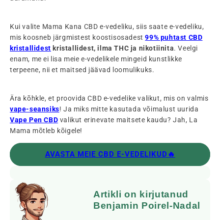
Kui valite Mama Kana CBD e-vedeliku, siis saate e-vedeliku,
mis koosneb järgmistest koostisosadest
99% puhtast CBD
kristallidest
kristallidest, ilma THC ja nikotiinita
. Veelgi
enam, me ei lisa meie e-vedelikele mingeid kunstlikke
terpeene, nii et maitsed jäävad loomulikuks.
Ära kõhkle, et proovida CBD e-vedelike valikut, mis on valmis
vape-seansiks
! Ja miks mitte kasutada võimalust uurida
Vape Pen CBD
valikut erinevate maitsete kaudu? Jah, La
Mama mõtleb kõigele!
AVASTA MEIE CBD E-VEDELIKUD🔥
Artikli on kirjutanud
Benjamin Poirel-Nadal