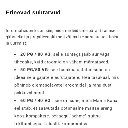
Erinevad suhtarvud
Informatsiooniks on siin, mida me leidsime pärast taimse
glütseriini ja propüleenglükooli võimalike annuste testimist
ja uurimist:
20 PG / 80 VG
: selle suhtega jääb aur väga
tihedaks, kuid aroomid on vähem märgatavad.
50 PG/50 VG
: see tasakaalustatud suhe on
ideaalne algajatele aurutajatele. Hea tasakaal, mis
põhineb olemasolevatel aroomidel ja rahuldust
pakkuval aurul.
60 PG / 40 VG
: see on suhe, mida Mama Kana
eelistab, et saavutada optimaalne maitse areng
koos kompaktse, peaaegu "pehme" suitsu
tekitamisega. Täiuslik kompromiss.