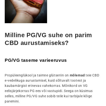
Milline PG/VG suhe on parim
CBD aurustamiseks?
PG/VG taseme varieeruvus
Propüleenglükool ja taimne glütseriin on
mõlemad
teie CBD
e-vedelikuga aurustamisel, kuid sõltuvalt tootest ja
kaubamärgist erinevas vahekorras. Mõnikord on VG
eelisjärjekorras PG ees või vastupidi. Seega on küsimus
selles, milline PG/VG suhe sobib teile kui tarbijale kõige
paremini.