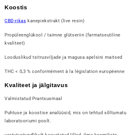
Koostis
CBD-rikas
kanepiekstrakt (live resin)
Propüleenglükool / taimne glütseriin (farmatseutiline
kvaliteet)
Looduslikud tsitrusviljade ja magusa apelsini maitsed
THC < 0,3 % conformément à la législation européenne
Kvaliteet ja jälgitavus
Valmistatud Prantsusmaal
Puhtuse ja koostise analüüsid, mis on tehtud sõltumatu
laboratooriumi poolt.