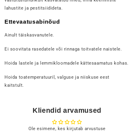
vastutustundlikult kasvatatud lilled, ilma keemiliste
lahustite ja pestitsiidideta.
Ettevaatusabinõud
Ainult täiskasvanutele.
Ei soovitata rasedatele või rinnaga toitvatele naistele.
Hoida lastele ja lemmikloomadele kättesaamatus kohas.
Hoida toatemperatuuril, valguse ja niiskuse eest
kaitstult.
Kliendid arvamused
Ole esimene, kes kirjutab arvustuse