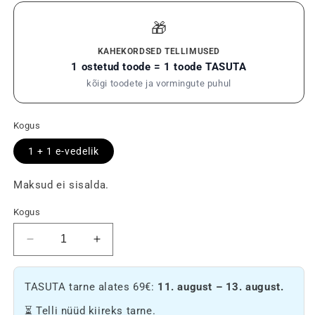
🎁
KAHEKORDSED TELLIMUSED
1 ostetud toode = 1 toode TASUTA
kõigi toodete ja vormingute puhul
Kogus
1 + 1 e-vedelik
Maksud ei sisalda.
Kogus
Vähendage
Suurendage
E-
E-
nafta
nafta
TASUTA tarne alates 69€:
11. august – 13. august.
20%
20%
CBD
CBD
⏳ Telli nüüd kiireks tarne.