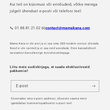
Kui teil on küsimusi või erinõudeid, võtke meiega
julgelt ühendust e-posti või telefoni teel:
📞 01.88.81.21.02 📧
contact@mamakana.com
Mama Kana ei ole arst ja ei saa oma CBD-toodete voorusi ülistada.
Need ei ole ravimid ja ei saa neid asendada. Enne kannabidiooli
tarvitamist konsulteerige tervishoiutöötajaga.
Liitu meie uudiskirjaga, et saada eksklusiivseid
pakkumisi!
E-post
Sisestades oma e-posti aadressi, nõustute saama meie
iganädalasi kommertspakkumisi e-posti teel.