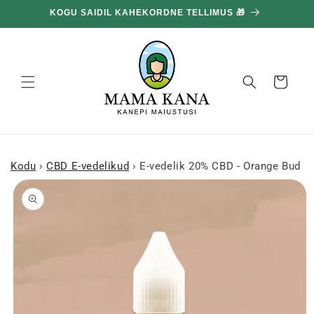
ja liigu
KOGU SAIDIL KAHEKORDNE TELLIMUS 🎁
edasi
sisu
juurde
Korv
Kodu
›
CBD E-vedelikud
›
E-vedelik 20% CBD - Orange Bud 
Mine
tooteinfo
juurde