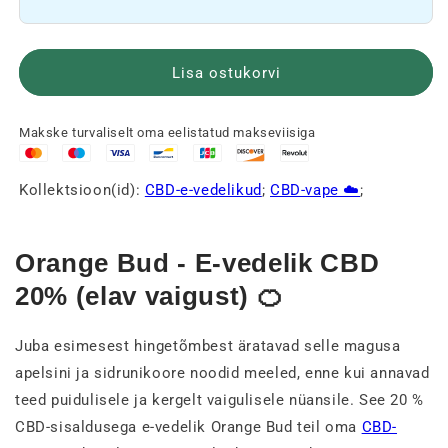
kogust
-
-
Orange
Orange
Bud
Bud
🍊
Lisa ostukorvi
🍊
kogust
Makske turvaliselt oma eelistatud makseviisiga
Kollektsioon(id):
CBD-e-vedelikud
;
CBD-vape ☁️
;
Orange Bud - E-vedelik CBD
20% (elav vaigust) 🍊
Juba esimesest hingetõmbest äratavad selle magusa
apelsini ja sidrunikoore noodid meeled, enne kui annavad
teed puidulisele ja kergelt vaigulisele nüansile. See 20 %
CBD-sisaldusega e-vedelik Orange Bud teil oma
CBD-