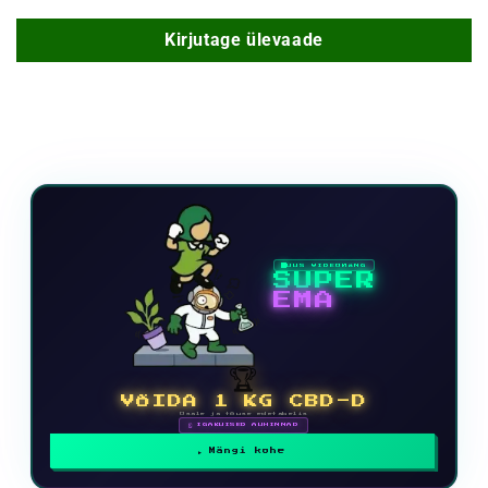
Kirjutage ülevaade
UUS VIDEOMÄNG
SUPER
EMA
🏆
VÕIDA 1 KG CBD-D
Osale ja tõuse edetabelis
🗓 IGAKUISED AUHINNAD
Mängi kohe