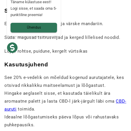
Täname külastuse eest!
Logi sisse, et saada oma 5-
Sensoorne profiil
punktiline preemia!
Esmamulje: apelsinikoore ja värske mandariin.
Ühendus
Süda: magusad tsitrusviljad ja kerged lillelised noodid.
Lõpp: rohtse, puidune, kergelt vürtsikas
Kasutusjuhend
See 20% e-vedelik on mõeldud kogenud aurutajatele, kes
otsivad rikkalikku maitseelamust ja lõõgastust.
Hingake aeglaselt sisse, et kasutada täielikult ära
aromaatne palett ja lasta CBD-l järk-järgult läbi oma
CBD-
auruti
toimida.
Ideaalne lõõgastumiseks päeva lõpus või rahustavaks
puhkepausiks.