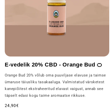
Avage
meedia
E-vedelik 20% CBD - Orange Bud 🍊
1
modaalses
aknas
Orange Bud 20% võlub oma puuviljase elavuse ja taimse
ümaruse täiusliku tasakaaluga. Valmistatud värsketest
kanepiõitest ekstraheeritud elavast vaigust, annab see
täpselt edasi kogu taime aromaatse rikkuse.
Tavaline
24,90€
hind