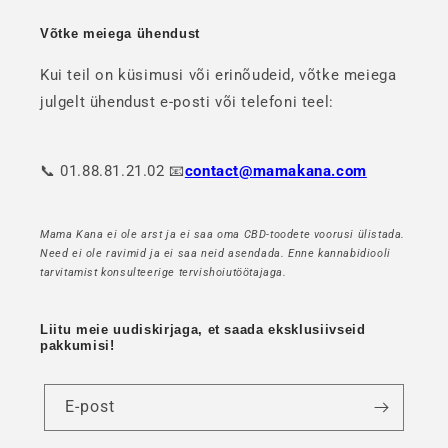
Võtke meiega ühendust
Kui teil on küsimusi või erinõudeid, võtke meiega
julgelt ühendust e-posti või telefoni teel:
📞 01.88.81.21.02 📧
contact@mamakana.com
Mama Kana ei ole arst ja ei saa oma CBD-toodete voorusi ülistada.
Need ei ole ravimid ja ei saa neid asendada. Enne kannabidiooli
tarvitamist konsulteerige tervishoiutöötajaga.
Liitu meie uudiskirjaga, et saada eksklusiivseid
pakkumisi!
E-post