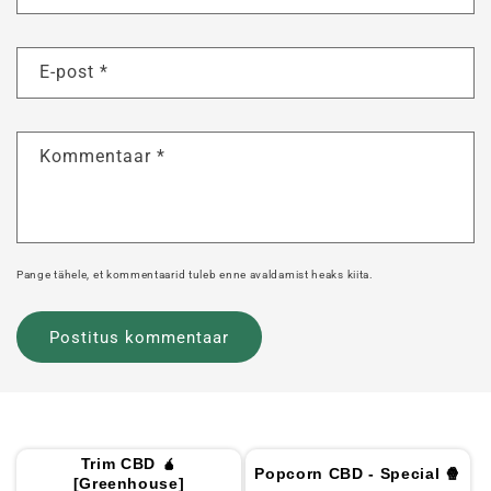
E-post
*
Kommentaar
*
Pange tähele, et kommentaarid tuleb enne avaldamist heaks kiita.
Trim CBD 🧉
Popcorn CBD - Special 🍿
[Greenhouse]