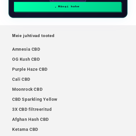
Mängi kohe
Meie juhtivad tooted
Amnesia CBD
OG Kush CBD
Purple Haze CBD
Cali CBD
Moonrock CBD
CBD Sparkling Yellow
3X CBD filtreeritud
Afghan Hash CBD
Ketama CBD