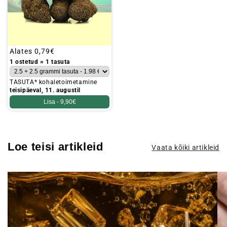
Tavaline
Alates
0,79€
hind
1 ostetud = 1 tasuta
TASUTA* kohaletoimetamine
teisipäeval, 11. augustil
Lisa -
9,90€
Loe teisi artikleid
Vaata kõiki artikleid