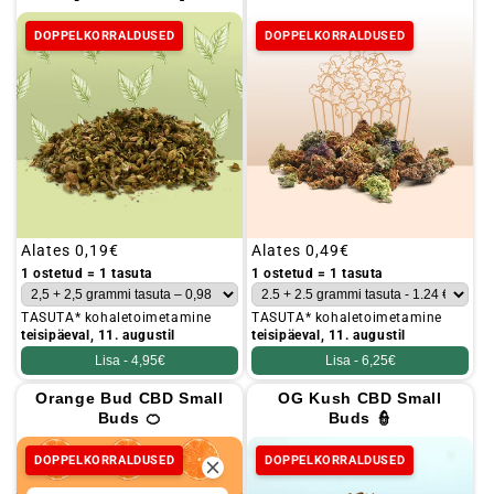
DOPPELKORRALDUSED
DOPPELKORRALDUSED
Tavaline
Alates
0,19€
Tavaline
Alates
0,49€
hind
hind
1 ostetud = 1 tasuta
1 ostetud = 1 tasuta
TASUTA* kohaletoimetamine
TASUTA* kohaletoimetamine
teisipäeval, 11. augustil
teisipäeval, 11. augustil
Lisa -
4,95€
Lisa -
6,25€
Orange Bud CBD Small
OG Kush CBD Small
Buds 🍊
Buds 👮
DOPPELKORRALDUSED
DOPPELKORRALDUSED