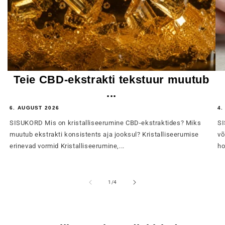
Teie CBD-ekstrakti tekstuur muutub
...
6. AUGUST 2026
4.
SISUKORD Mis on kristalliseerumine CBD-ekstraktides? Miks
SI
muutub ekstrakti konsistents aja jooksul? Kristalliseerumise
võ
erinevad vormid Kristalliseerumine,...
ho
of
1
/
4