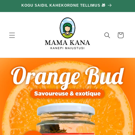
ja liigu
KOGU SAIDIL KAHEKORDNE TELLIMUS 🎁
edasi
sisu
juurde
Korv