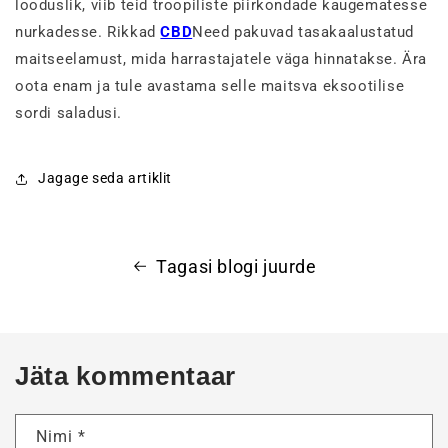
looduslik, viib teid troopiliste piirkondade kaugematesse
nurkadesse.
Rikkad
CBD
Need pakuvad tasakaalustatud
maitseelamust, mida harrastajatele väga hinnatakse. Ära
oota enam ja tule avastama selle maitsva eksootilise
sordi saladusi.
Jagage seda artiklit
Tagasi blogi juurde
Jäta kommentaar
Nimi
*