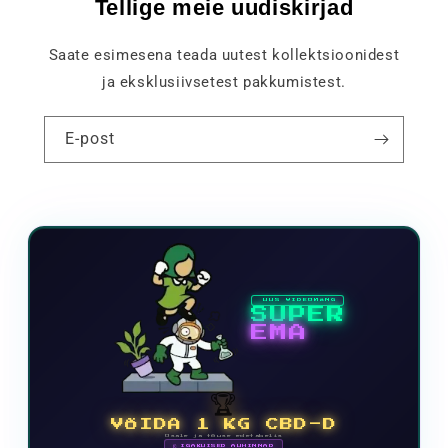
Tellige meie uudiskirjad
Saate esimesena teada uutest kollektsioonidest
ja eksklusiivsetest pakkumistest.
E-post
UUS VIDEOMÄNG
SUPER
EMA
🏆
VÕIDA 1 KG CBD-D
Osale ja tõuse edetabelis
🗓 IGAKUISED AUHINNAD