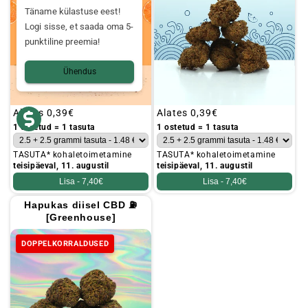
Täname külastuse eest!
Logi sisse, et saada oma 5-
punktiline preemia!
Ühendus
Tavaline
Alates
0,39€
Tavaline
Alates
0,39€
hind
hind
1 ostetud = 1 tasuta
1 ostetud = 1 tasuta
TASUTA* kohaletoimetamine
TASUTA* kohaletoimetamine
teisipäeval, 11. augustil
teisipäeval, 11. augustil
Lisa -
7,40€
Lisa -
7,40€
Hapukas diisel CBD ⛽
[Greenhouse]
DOPPELKORRALDUSED