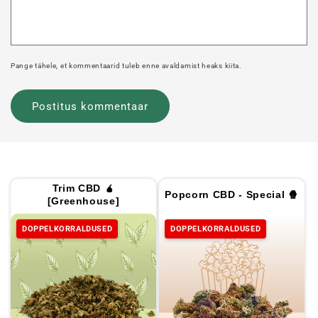
Pange tähele, et kommentaarid tuleb enne avaldamist heaks kiita.
Trim CBD 🧉
Popcorn CBD - Special 🍿
[Greenhouse]
DOPPELKORRALDUSED
DOPPELKORRALDUSED