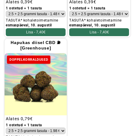
Tavaline
Alates
0,39€
Tavaline
Alates
0,39€
hind
hind
1 ostetud = 1 tasuta
1 ostetud = 1 tasuta
TASUTA* kohaletoimetamine
TASUTA* kohaletoimetamine
esmaspäeval, 10. augustil
esmaspäeval, 10. augustil
Lisa -
7,40€
Lisa -
7,40€
Hapukas diisel CBD ⛽
[Greenhouse]
DOPPELKORRALDUSED
Tavaline
Alates
0,79€
hind
1 ostetud = 1 tasuta