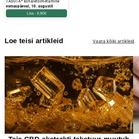
TASUTA* kohaletoimetamine
esmaspäeval, 10. augustil
Lisa -
9,90€
Loe teisi artikleid
Vaata kõiki artikleid