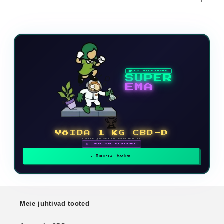
UUS VIDEOMÄNG
SUPER
EMA
🏆
VÕIDA 1 KG CBD-D
Osale ja tõuse edetabelis
🗓 IGAKUISED AUHINNAD
Mängi kohe
Meie juhtivad tooted