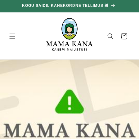
ja liigu
KOGU SAIDIL KAHEKORDNE TELLIMUS 🎁
edasi
sisu
juurde
Korv