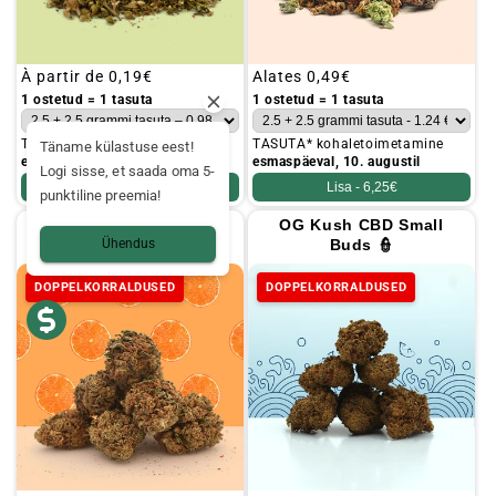
Tavaline
À partir de
0,19€
Tavaline
Alates
0,49€
hind
hind
1 ostetud = 1 tasuta
1 ostetud = 1 tasuta
TASUTA* kohaletoimetamine
TASUTA* kohaletoimetamine
Täname külastuse eest!
esmaspäeval, 10. augustil
esmaspäeval, 10. augustil
Logi sisse, et saada oma 5-
Lisa -
4,95€
Lisa -
6,25€
punktiline preemia!
Orange Bud CBD Small
OG Kush CBD Small
Buds 🍊
Buds 👮
Ühendus
DOPPELKORRALDUSED
DOPPELKORRALDUSED