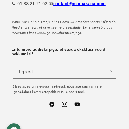
📞 01.88.81.21.02 📧
contact@mamakana.com
Mama Kana ei ole arst ja ei saa oma CBD-toodete voorusi ülistada.
Need ei ole ravimid ja ei saa neid asendada. Enne kannabidiooli
tarvitamist konsulteerige tervishoiutöötajaga.
Liitu meie uudiskirjaga, et saada eksklusiivseid
pakkumisi!
E-post
Sisestades oma e-posti aadressi, nõustute saama meie
iganädalasi kommertspakkumisi e-posti teel.
Facebook
Instagram
YouTube