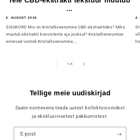
Teie CBD-ekstrakti tekstuur muutub
...
6. AUGUST 2026
4.
SISUKORD Mis on kristalliseerumine CBD-ekstraktides? Miks
SI
muutub ekstrakti konsistents aja jooksul? Kristalliseerumise
võ
erinevad vormid Kristalliseerumine,...
ho
of
1
/
4
Tellige meie uudiskirjad
Saate esimesena teada uutest kollektsioonidest
ja eksklusiivsetest pakkumistest.
E-post