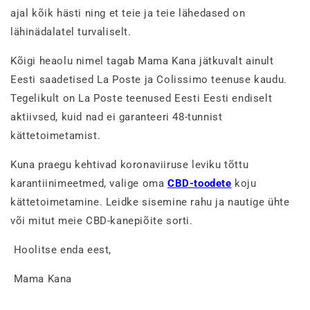
ajal kõik hästi ning et teie ja teie lähedased on
lähinädalatel turvaliselt.
Kõigi heaolu nimel tagab Mama Kana jätkuvalt ainult
Eesti saadetised La Poste ja Colissimo teenuse kaudu.
Tegelikult on La Poste teenused Eesti Eesti endiselt
aktiivsed, kuid nad ei garanteeri 48-tunnist
kättetoimetamist.
Kuna praegu kehtivad koronaviiruse leviku tõttu
karantiinimeetmed, valige oma
CBD-toodete
koju
kättetoimetamine. Leidke sisemine rahu ja nautige ühte
või mitut meie CBD-kanepiõite sorti.
Hoolitse enda eest,
Mama Kana