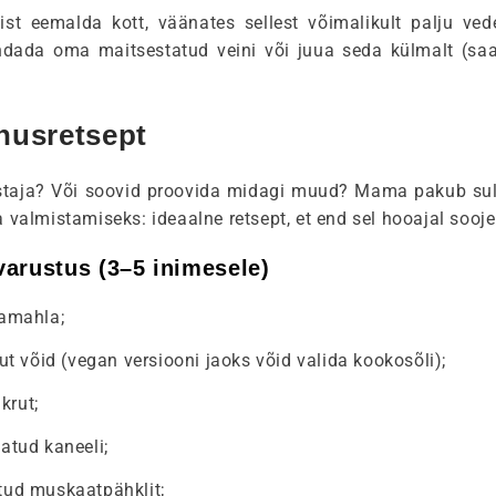
st eemalda kott, väänates sellest võimalikult palju ved
endada oma maitsestatud veini või juua seda külmalt (sa
usretsept
ustaja? Või soovid proovida midagi muud? Mama pakub sul
almistamiseks: ideaalne retsept, et end sel hooajal sooj
arustus (3–5 inimesele)
namahla;
ut võid (vegan versiooni jaoks võid valida kookosõli);
krut;
tatud kaneeli;
atud muskaatpähklit;