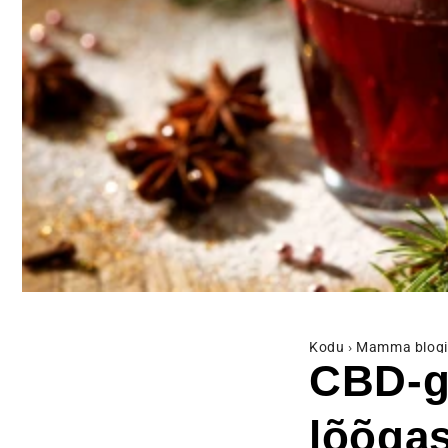
Kodu
›
Mamma blogi
CBD-ga
lõõgas