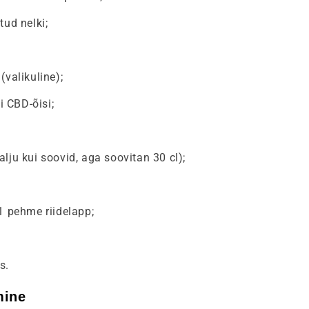
tud nelki;
(valikuline);
 CBD-õisi;
alju kui soovid, aga soovitan 30 cl);
 1 pehme riidelapp;
s.
mine