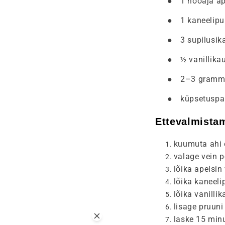
●
1 hooaja ap
●
1 kaneelipu
●
3 supilusika
●
½ vanillika
●
2–3 grammi
●
küpsetuspa
Ettevalmista
kuumuta ahi e
valage vein po
lõika apelsin 
lõika kaneeli
lõika vanilli
lisage pruuni
laske 15 minu