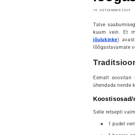
10. DETSEMBER 2025
Talve saabumisega
kuum vein. Et m
jõulukinke
) avas
lõõgastavamate ve
Traditsioo
Esmalt soovitan s
ühendada nende ka
Koostisosad/
Selle retsepti val
●
1 pudel vei