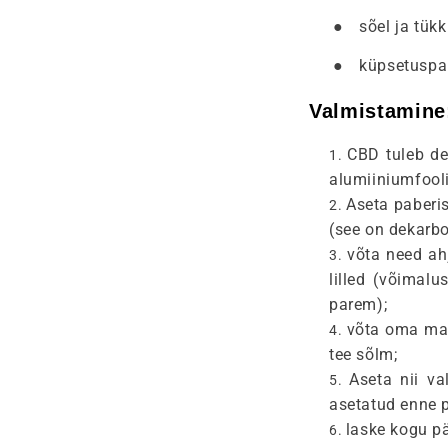
●
sõel ja tükk
●
küpsetuspa
Valmistamine
CBD tuleb de
alumiiniumfool
Aseta paberis
(see on dekarbo
võta need ahj
lilled (võimal
parem);
võta oma mar
tee sõlm;
Aseta nii va
asetatud enne p
laske kogu p