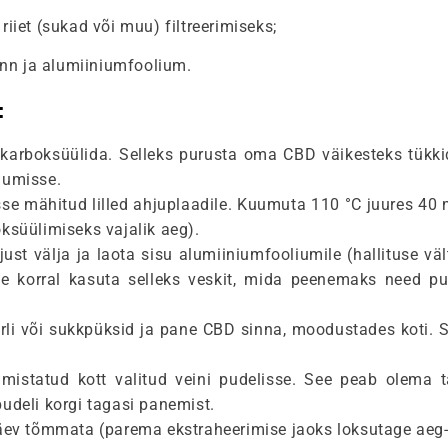
 riiet (sukad või muu) filtreerimiseks;
nn ja alumiiniumfoolium.
:
karboksüülida. Selleks purusta oma CBD väikesteks tükki
iumisse.
se mähitud lilled ahjuplaadile. Kuumuta 110 °C juures 40 m
ksüülimiseks vajalik aeg).
ust välja ja laota sisu alumiiniumfooliumile (hallituse vä
use korral kasuta selleks veskit, mida peenemaks need p
li või sukkpüksid ja pane CBD sinna, moodustades koti. 
lmistatud kott valitud veini pudelisse. See peab olema tä
udeli korgi tagasi panemist.
äev tõmmata (parema ekstraheerimise jaoks loksutage aeg-a