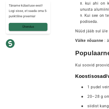
kui ahi on
Täname külastuse eest!
unusta alumiini
Logi sisse, et saada oma 5-
Kui see on te
punktiline preemia!
podiseda.
Ühendus
Nüüd jääb sul üle a
Väike nõuanne
: 
Populaarn
Kui soovid proovid
Koostisosad/v
●
1 pudel vei
●
20–28 g om
●
siidist kan