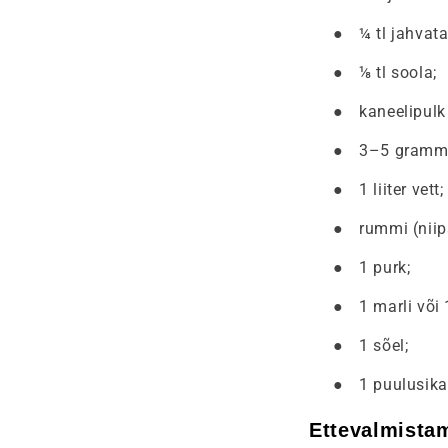
●
¼ tl jahvata
●
⅛ tl soola;
●
kaneelipulk 
●
3–5 grammi
●
1 liiter vett;
●
rummi (niip
●
1 purk;
●
1 marli või
●
1 sõel;
●
1 puulusika
Ettevalmista