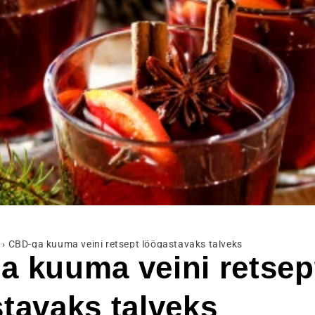
›
CBD-ga kuuma veini retsept lõõgastavaks talveks
 kuuma veini retsep
tavaks talveks