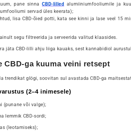
 kuum, pane sinna
CBD-lilled
alumiiniumfooliumile ja kuu
umfooliumi servad üles keerata);
htud, lisa CBD-õied potti, kata see kinni ja lase veel 15 mi
inult segu filtreerida ja serveerida valitud klaasides.
ära jäta CBD-lilli ahju liiga kauaks, sest kannabidiol aurustub
e CBD-ga kuuma veini retsept
a trendikat glögi, soovitan sul avastada CBD-ga maitsestat
arustus (2–4 inimesele)
ni (punane või valge);
a lemmik CBD-sordi;
gas (leotamiseks);