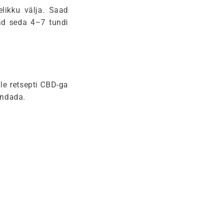
elikku välja. Saad
ad seda 4–7 tundi
le retsepti CBD-ga
endada.