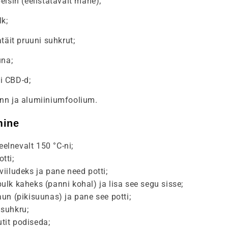
elsin (eelistatavalt mahe);
lk;
täit pruuni suhkrut;
una;
 CBD-d;
nn ja alumiiniumfoolium.
mine
elnevalt 150 °C-ni;
tti;
viiludeks ja pane need potti;
pulk kaheks (panni kohal) ja lisa see segu sisse;
kaun (pikisuunas) ja pane see potti;
 suhkru;
tit podiseda;