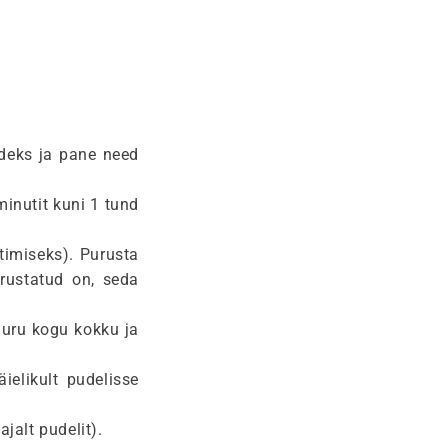
deks ja pane need
inutit kuni 1 tund
ltimiseks). Purusta
urustatud on, seda
Suru kogu kokku ja
ielikult pudelisse
jalt pudelit).