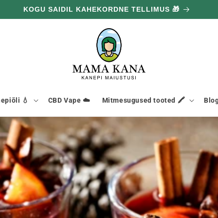
100G TASUTA IGA 100€ EEST 🔥
epiõli 💧
CBD Vape ☁️
Mitmesugused tooted 🖍️
Blog