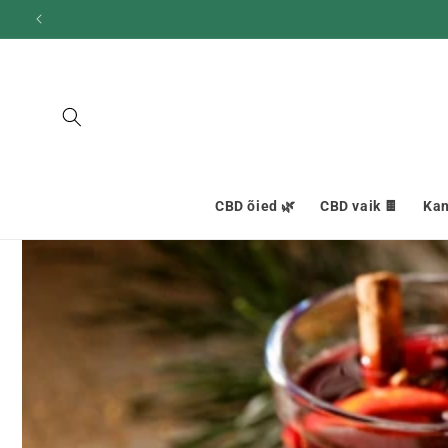
ja liigu
edasi
sisu
juurde
CBD õied 🌿
CBD vaik 🍫
Kan