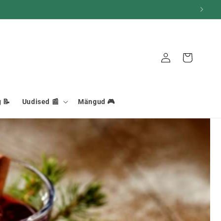
Ühendus
Korv
 📝
Uudised 📰
Mängud 🎮