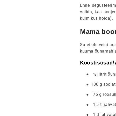
Enne degusteerimi
valida, kas sooj
külmikus hoida).
Mama boon
Sa ei ole veini a
kuuma õunamahla v
Koostisosad/v
●
½ liitrit õu
●
100 g soolat
●
75 g roosuh
●
1,5 tl jahva
●
1 tl jahvat