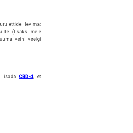
rulettidel levima:
lle (lisaks meie
kuuma veini veelgi
id lisada
CBD-d
, et