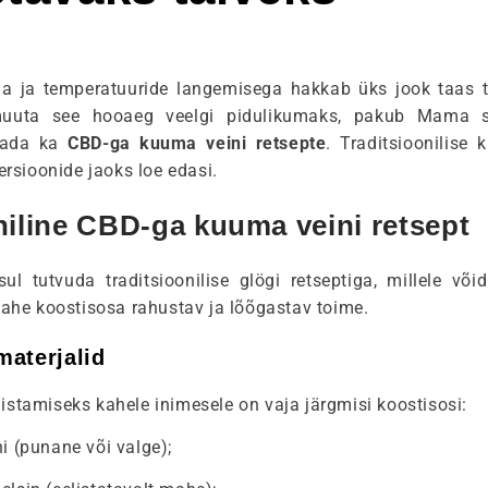
 ja temperatuuride langemisega hakkab üks jook taas tu
uuta see hooaeg veelgi pidulikumaks, pakub Mama su
tada ka
CBD-ga kuuma veini retsepte
. Traditsioonilise 
rsioonide jaoks loe edasi.
niline CBD-ga kuuma veini retsept
ul tutvuda traditsioonilise glögi retseptiga, millele võ
he koostisosa rahustav ja lõõgastav toime.
materjalid
mistamiseks kahele inimesele on vaja järgmisi koostisosi:
ni (punane või valge);