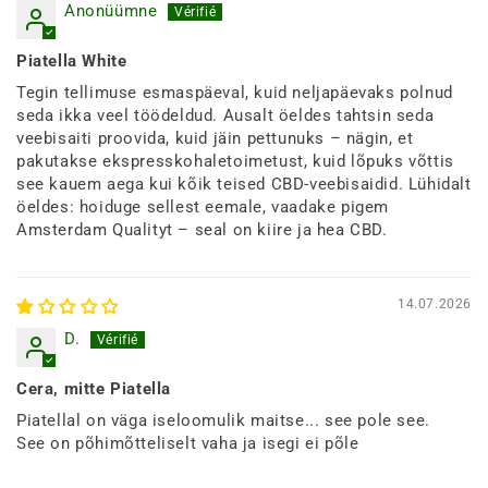
Anonüümne
Piatella White
Tegin tellimuse esmaspäeval, kuid neljapäevaks polnud
seda ikka veel töödeldud. Ausalt öeldes tahtsin seda
veebisaiti proovida, kuid jäin pettunuks – nägin, et
pakutakse ekspresskohaletoimetust, kuid lõpuks võttis
see kauem aega kui kõik teised CBD-veebisaidid. Lühidalt
öeldes: hoiduge sellest eemale, vaadake pigem
Amsterdam Qualityt – seal on kiire ja hea CBD.
14.07.2026
D.
Cera, mitte Piatella
Piatellal on väga iseloomulik maitse... see pole see.
See on põhimõtteliselt vaha ja isegi ei põle