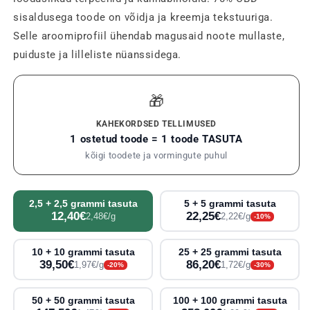
sisaldusega toode on võidja ja kreemja tekstuuriga.
Selle aroomiprofiil ühendab magusaid noote mullaste,
puiduste ja lilleliste nüanssidega.
🎁
KAHEKORDSED TELLIMUSED
1 ostetud toode = 1 toode TASUTA
kõigi toodete ja vormingute puhul
2,5 + 2,5 grammi tasuta
5 + 5 grammi tasuta
12,40€
22,25€
2,48€/g
2,22€/g
-10%
10 + 10 grammi tasuta
25 + 25 grammi tasuta
39,50€
86,20€
1,97€/g
1,72€/g
-20%
-30%
50 + 50 grammi tasuta
100 + 100 grammi tasuta