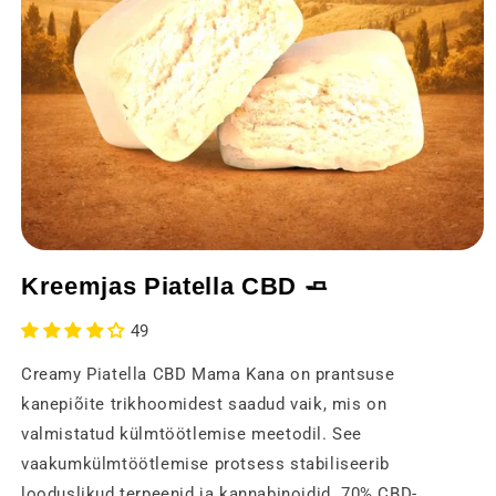
Avage
meedia
Kreemjas Piatella CBD 🧈
1
modaalses
aknas
49
Creamy Piatella CBD Mama Kana on prantsuse
kanepiõite trikhoomidest saadud vaik, mis on
valmistatud külmtöötlemise meetodil. See
vaakumkülmtöötlemise protsess stabiliseerib
looduslikud terpeenid ja kannabinoidid. 70% CBD-