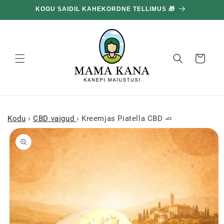
ja liigu
100G TASUTA IGA 100€ EEST 🔥
edasi
sisu
juurde
Korv
Kodu
›
CBD vaigud
›
Kreemjas Piatella CBD 🧈
Mine
tooteinfo
juurde