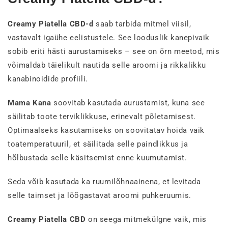
Creamy Piatella CBD-d
saab tarbida mitmel viisil,
vastavalt igaühe eelistustele. See looduslik kanepivaik
sobib eriti hästi aurustamiseks – see on õrn meetod, mis
võimaldab täielikult nautida selle aroomi ja rikkalikku
kanabinoidide profiili.
Mama Kana
soovitab kasutada aurustamist, kuna see
säilitab toote terviklikkuse, erinevalt põletamisest.
Optimaalseks kasutamiseks on soovitatav hoida vaik
toatemperatuuril, et säilitada selle paindlikkus ja
hõlbustada selle käsitsemist enne kuumutamist.
Seda võib kasutada ka ruumilõhnaainena, et levitada
selle taimset ja lõõgastavat aroomi puhkeruumis.
Creamy Piatella CBD
on seega mitmekülgne vaik, mis