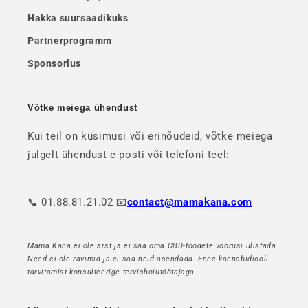
Hakka suursaadikuks
Partnerprogramm
Sponsorlus
Võtke meiega ühendust
Kui teil on küsimusi või erinõudeid, võtke meiega
julgelt ühendust e-posti või telefoni teel:
📞 01.88.81.21.02 📧
contact@mamakana.com
Mama Kana ei ole arst ja ei saa oma CBD-toodete voorusi ülistada.
Need ei ole ravimid ja ei saa neid asendada. Enne kannabidiooli
tarvitamist konsulteerige tervishoiutöötajaga.