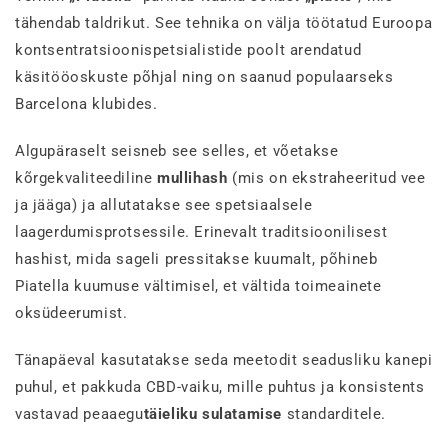
tähendab taldrikut. See tehnika on välja töötatud Euroopa
kontsentratsioonispetsialistide poolt arendatud
käsitööoskuste põhjal ning on saanud populaarseks
Barcelona klubides.
Algupäraselt seisneb see selles, et võetakse
kõrgekvaliteediline
mullihash
(mis on ekstraheeritud vee
ja jääga) ja allutatakse see spetsiaalsele
laagerdumisprotsessile. Erinevalt traditsioonilisest
hashist, mida sageli pressitakse kuumalt, põhineb
Piatella kuumuse vältimisel, et vältida toimeainete
oksüdeerumist.
Tänapäeval kasutatakse seda meetodit seadusliku kanepi
puhul, et pakkuda CBD-vaiku, mille puhtus ja konsistents
vastavad peaaegu
täieliku sulatamise
standarditele.