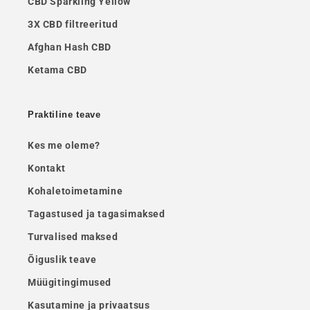
CBD Sparkling Yellow
3X CBD filtreeritud
Afghan Hash CBD
Ketama CBD
Praktiline teave
Kes me oleme?
Kontakt
Kohaletoimetamine
Tagastused ja tagasimaksed
Turvalised maksed
Õiguslik teave
Müügitingimused
Kasutamine ja privaatsus