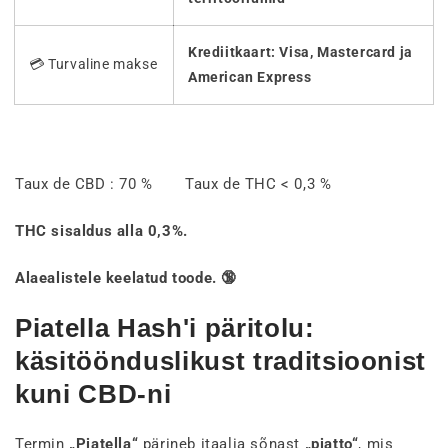
Krediitkaart: Visa, Mastercard ja
💳 Turvaline makse
American Express
Taux de CBD : 70 % Taux de THC < 0,3 %
THC sisaldus alla 0,3%.
Alaealistele keelatud toode. 🔞
Piatella Hash'i päritolu:
käsitöönduslikust traditsioonist
kuni CBD-ni
Termin
„Piatella“
pärineb itaalia sõnast
„piatto“
, mis