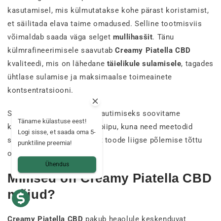
kasutamisel, mis külmutatakse kohe pärast koristamist,
et säilitada elava taime omadused. Selline tootmisviis
võimaldab saada väga selget
mullihasšit
. Tänu
külmrafineerimisele saavutab
Creamy Piatella CBD
kvaliteedi, mis on lähedane
täielikule sulamisele
, tagades
ühtlase sulamise ja maksimaalse toimeainete
kontsentratsiooni.
Selle peenuse täielikuks nautimiseks soovitame
Täname külastuse eest!
kasutada aurustit või vesipiipu, kuna need meetodid
Logi sisse, et saada oma 5-
säilitavad aroomid, ilma et toode liigse põlemise tõttu
punktiline preemia!
oma omadusi kaotaks.
Ühendus
Millised on Creamy Piatella CBD
mõjud?
Creamy Piatella CBD
pakub heaolule keskenduvat