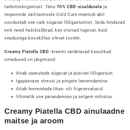
tarbimiskogemust. Tänu
70% CBD-sisaldusele
ja
terpeenide säilitamisele Cold Cure-meetodi abil
soodustab see vaik sügavat lõõgastumist. Seda hindavad
eriti need hašišisõbrad, kes otsivad tugevat, kuid
seadusega kooskõlas olevat toodet.
Creamy Piatella CBD
-kreemi väidetavad kasulikud
omadused on järgmised:
Aitab saavutada sügavat ja püsivat lõõgastust.
Igapäevase stressi ja pingete leevendamine.
Aitab leevendada lihas- või liigesevalusid.
Võimalik une parandamine ja selgem mõistus.
Creamy Piatella CBD ainulaadne
maitse ja aroom