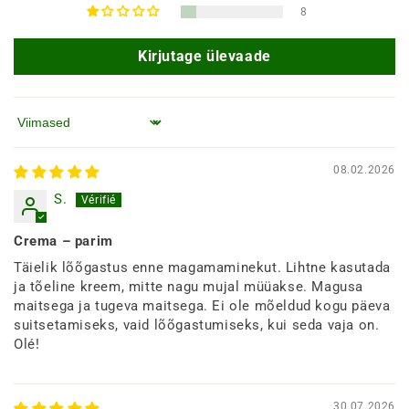
8
Kirjutage ülevaade
Järjesta järgi
08.02.2026
S.
Crema – parim
Täielik lõõgastus enne magamaminekut. Lihtne kasutada
ja tõeline kreem, mitte nagu mujal müüakse. Magusa
maitsega ja tugeva maitsega. Ei ole mõeldud kogu päeva
suitsetamiseks, vaid lõõgastumiseks, kui seda vaja on.
Olé!
30.07.2026