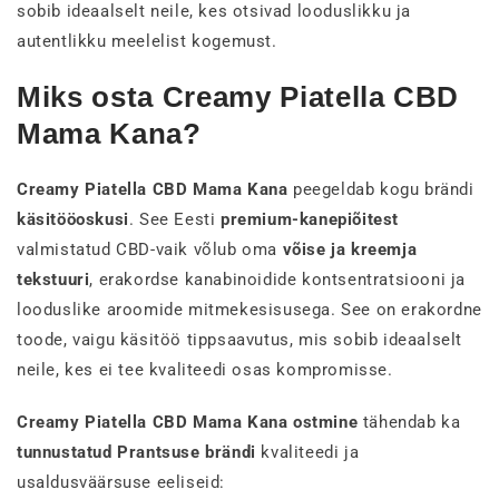
sobib ideaalselt neile, kes otsivad looduslikku ja
autentlikku meelelist kogemust.
Miks osta Creamy Piatella CBD
Mama Kana?
Creamy Piatella CBD Mama Kana
peegeldab kogu brändi
käsitööoskusi
. See Eesti
premium-kanepiõitest
valmistatud CBD-vaik võlub oma
võise ja kreemja
tekstuuri
, erakordse kanabinoidide kontsentratsiooni ja
looduslike aroomide mitmekesisusega. See on erakordne
toode, vaigu käsitöö tippsaavutus, mis sobib ideaalselt
neile, kes ei tee kvaliteedi osas kompromisse.
Creamy Piatella CBD Mama Kana ostmine
tähendab ka
tunnustatud Prantsuse brändi
kvaliteedi ja
usaldusväärsuse eeliseid: