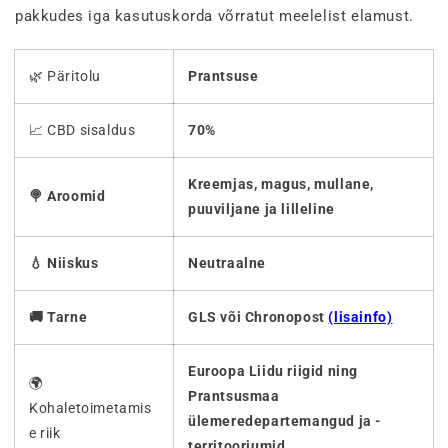
pakkudes iga kasutuskorda võrratut meelelist elamust.
🌿 Päritolu
Prantsuse
📈 CBD sisaldus
70%
Kreemjas, magus, mullane,
🍭 Aroomid
puuviljane ja lilleline
💧 Niiskus
Neutraalne
🚚 Tarne
GLS või Chronopost
(lisainfo)
Euroopa Liidu riigid ning
🌍
Prantsusmaa
Kohaletoimetamis
ülemeredepartemangud ja -
e riik
territooriumid