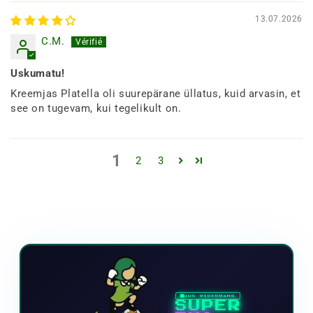
13.07.2026
C.M.
Uskumatu!
Kreemjas Platella oli suurepärane üllatus, kuid arvasin, et
see on tugevam, kui tegelikult on.
1
2
3
UUS VIDEOMÄNG
SUPER