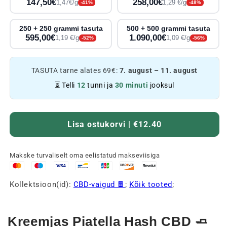
147,50€
258,00€
1,47€/g
1,29 €/g
-41%
-48%
250 + 250 grammi tasuta
500 + 500 grammi tasuta
595,00€
1.090,00€
1,19 €/g
1,09 €/g
-52%
-56%
TASUTA tarne alates 69€:
7. august – 11. august
⏳ Telli
12
tunni ja
30 minuti
jooksul
Lisa ostukorvi | €12.40
Makske turvaliselt oma eelistatud makseviisiga
Kollektsioon(id):
CBD-vaigud 🍫
;
Kõik tooted
;
Kreemjas Piatella Hash CBD 🧈