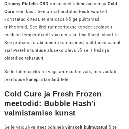
Creamy Piatella CBD
omadused tulenevad seega
Cold
Cure
tehnikast. See on valmistatud Eesti värskelt
koristatud õitest, et eraldada kõige puhtamad
trikhoomid. Seejärel rafineeritakse toodet aeglaselt
madalal temperatuuril vaakumis ja ilma ühegi lahustita.
See protsess stabiliseerib toimeained, säilitades samal
ajal Piatella tuntuse aluseks oleva võise, tiheda ja
plastilise tekstuuri.
Selle tulemuseks on väga aromaatne vaik, mis vastab
prantsuse kanepi standarditele.
Cold Cure ja Fresh Frozen
meetodid: Bubble Hash'i
valmistamise kunst
Selle vaigu kvaliteet põhineb
värskelt külmutatud
õite