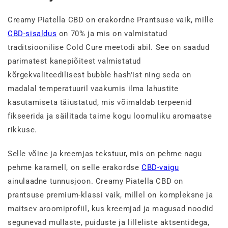
Creamy Piatella CBD on erakordne Prantsuse vaik, mille
CBD-sisaldus
on 70% ja mis on valmistatud
traditsioonilise Cold Cure meetodi abil. See on saadud
parimatest kanepiõitest valmistatud
kõrgekvaliteedilisest bubble hash'ist ning seda on
madalal temperatuuril vaakumis ilma lahustite
kasutamiseta täiustatud, mis võimaldab terpeenid
fikseerida ja säilitada taime kogu loomuliku aromaatse
rikkuse.
Selle võine ja kreemjas tekstuur, mis on pehme nagu
pehme karamell, on selle erakordse
CBD-vaigu
ainulaadne tunnusjoon. Creamy Piatella CBD on
prantsuse premium-klassi vaik, millel on kompleksne ja
maitsev aroomiprofiil, kus kreemjad ja magusad noodid
segunevad mullaste, puiduste ja lilleliste aktsentidega,