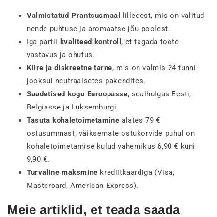
Valmistatud Prantsusmaal
lilledest, mis on valitud
nende puhtuse ja aromaatse jõu poolest.
Iga partii
kvaliteedikontroll
, et tagada toote
vastavus ja ohutus.
Kiire ja diskreetne tarne
, mis on valmis 24 tunni
jooksul neutraalsetes pakendites.
Saadetised kogu Euroopasse
, sealhulgas Eesti,
Belgiasse ja Luksemburgi.
Tasuta kohaletoimetamine
alates 79 €
ostusummast, väiksemate ostukorvide puhul on
kohaletoimetamise kulud vahemikus 6,90 € kuni
9,90 €.
Turvaline maksmine
krediitkaardiga (Visa,
Mastercard, American Express).
Meie artiklid, et teada saada