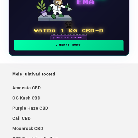
EMA
🏆
VÕIDA 1 KG CBD-D
Osale ja tõuse edetabelis
🗓 IGAKUISED AUHINNAD
Mängi kohe
Meie juhtivad tooted
Amnesia CBD
OG Kush CBD
Purple Haze CBD
Cali CBD
Moonrock CBD