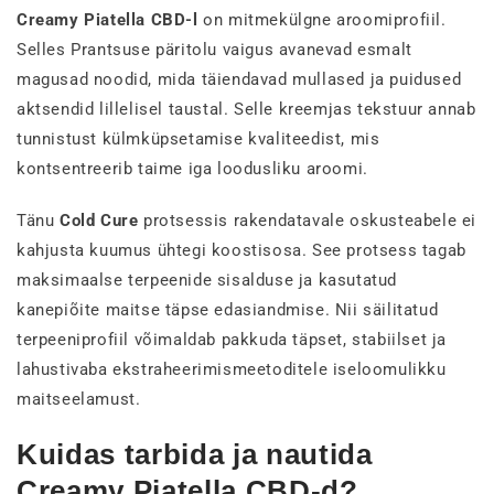
Creamy Piatella CBD-l
on mitmekülgne aroomiprofiil.
Selles Prantsuse päritolu vaigus avanevad esmalt
magusad noodid, mida täiendavad mullased ja puidused
aktsendid lillelisel taustal. Selle kreemjas tekstuur annab
tunnistust külmküpsetamise kvaliteedist, mis
kontsentreerib taime iga loodusliku aroomi.
Tänu
Cold Cure
protsessis rakendatavale oskusteabele ei
kahjusta kuumus ühtegi koostisosa. See protsess tagab
maksimaalse terpeenide sisalduse ja kasutatud
kanepiõite maitse täpse edasiandmise. Nii säilitatud
terpeeniprofiil võimaldab pakkuda täpset, stabiilset ja
lahustivaba ekstraheerimismeetoditele iseloomulikku
maitseelamust.
Kuidas tarbida ja nautida
Creamy Piatella CBD-d?